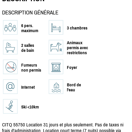
DESCRIPTION GÉNÉRALE
6 pers.
3 chambres
maximum
Animaux
2 salles
permis avec
de bain
restrictions
Fumeurs
Foyer
non permis
Bord de
Internet
l'eau
Ski <10km
CITQ 55750 Location 31 jours et plus seulement. Pas de taxes ni
frais d'administration. Location court terme (7 nuits) possible via