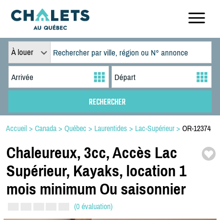
À louer
Accueil
>
Canada
>
Québec
>
Laurentides
>
Lac-Supérieur
>
OR-12374
Chaleureux,
3cc,
Accès Lac
Supérieur,
Kayaks,
location 1
mois minimum Ou saisonnier
(0 évaluation)