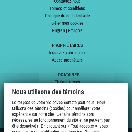
Contactez-nous
Termes et conditions
Politique de confidentialité
Gérer mes cookies
English
|
Français
PROPRIÉTAIRES
Inscrivez votre chalet
Accès propriétaire
LOCATAIRES
Chalets à louer
Chalets à vendre
Nous utilisons des témoins
Dernières inscriptions
Le respect de votre vie privée compte pour nous. Nous
Offres spéciales
utilisons des témoins (cookies) pour améliorer votre
Mes favoris
expérience sur notre site. Certains témoins sont
nécessaires au fonctionnement du site et ne peuvent pas
être désactivés. En cliquant sur « Tout accepter », vous
consentez à notre utilisation des témoins. Pour plus