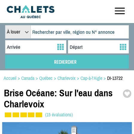
À louer
Accueil
>
Canada
>
Québec
>
Charlevoix
>
Cap-à-l'Aigle
>
DI-13722
Brise Océane:
Sur l'eau dans
Charlevoix
(15 évaluations)