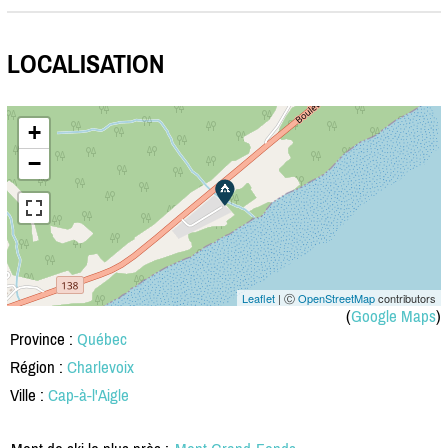
LOCALISATION
+
−
Leaflet
| Ⓒ
OpenStreetMap
contributors
(
Google Maps
)
Province :
Québec
Région :
Charlevoix
Ville :
Cap-à-l'Aigle