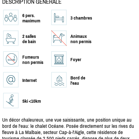
DESCRIPTION GÉNÉRALE
6 pers.
3 chambres
maximum
2 salles
Animaux
de bain
non permis
Fumeurs
Foyer
non permis
Bord de
Internet
l'eau
Ski <10km
Un décor chaleureux, une vue saisissante, une position unique au
bord de l'eau: le chalet Océane. Posée directement sur les rives du
fleuve à La Malbaie, secteur Cap-à-l'Aigle, cette résidence de
tourisme classée de 2 500 pieds carrés, dispose de plus de deux