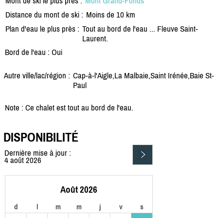
Mont de ski le plus près :
Mont Grand-Fonds
Distance du mont de ski :
Moins de 10 km
Plan d'eau le plus près :
Tout au bord de l'eau ... Fleuve Saint-
Laurent.
Bord de l'eau : Oui
Autre ville/lac/région :
Cap-à-l'Aigle,La Malbaie,Saint Irénée,Baie St-
Paul
Note : Ce chalet est tout au bord de l'eau.
DISPONIBILITÉ
Dernière mise à jour :
4 août 2026
Août 2026
d
l
m
m
j
v
s