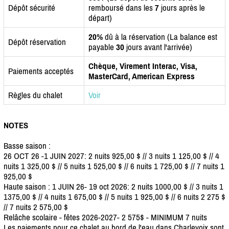
Dépôt sécurité
remboursé dans les
7
jours après le
départ)
20%
dû à la réservation (La balance est
Dépôt réservation
payable
30
jours avant l'arrivée)
Chèque, Virement Interac, Visa,
Paiements acceptés
MasterCard, American Express
Règles du chalet
Voir
NOTES
Basse saison :
26 OCT 26 -1 JUIN 2027: 2 nuits 925,00 $ // 3 nuits 1 125,00 $ // 4
nuits 1 325,00 $ // 5 nuits 1 525,00 $ // 6 nuits 1 725,00 $ // 7 nuits 1
925,00 $
Haute saison : 1 JUIN 26- 19 oct 2026: 2 nuits 1000,00 $ // 3 nuits 1
1375,00 $ // 4 nuits 1 675,00 $ // 5 nuits 1 925,00 $ // 6 nuits 2 275 $
// 7 nuits 2 575,00 $
Relâche scolaire - fêtes 2026-2027- 2 575$ - MINIMUM 7 nuits
Les paiements pour ce chalet au bord de l'eau dans Charlevoix sont