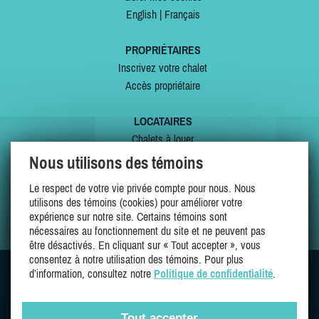
English
|
Français
PROPRIÉTAIRES
Inscrivez votre chalet
Accès propriétaire
LOCATAIRES
Chalets à louer
Chalets à vendre
Nous utilisons des témoins
Dernières inscriptions
Le respect de votre vie privée compte pour nous. Nous
Offres spéciales
utilisons des témoins (cookies) pour améliorer votre
Mes favoris
expérience sur notre site. Certains témoins sont
nécessaires au fonctionnement du site et ne peuvent pas
être désactivés. En cliquant sur « Tout accepter », vous
consentez à notre utilisation des témoins. Pour plus
d’information, consultez notre
Politique de confidentialité
.
SUIVEZ-NOUS SUR
Tout accepter