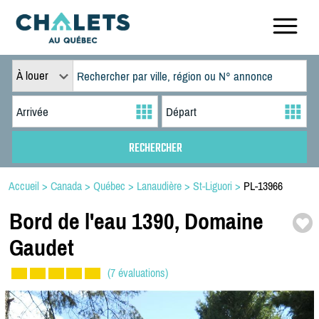
À louer
Accueil
>
Canada
>
Québec
>
Lanaudière
>
St-Liguori
>
PL-13966
Bord de l'eau 1390,
Domaine
Gaudet
(7 évaluations)