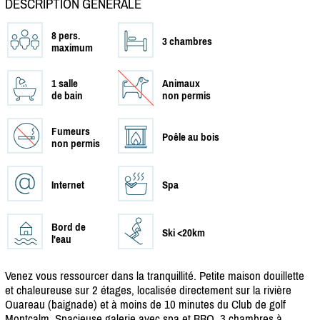
DESCRIPTION GÉNÉRALE
8 pers.
3 chambres
maximum
1 salle
Animaux
de bain
non permis
Fumeurs
Poêle au bois
non permis
Internet
Spa
Bord de
Ski <20km
l'eau
Venez vous ressourcer dans la tranquillité. Petite maison douillette
et chaleureuse sur 2 étages, localisée directement sur la rivière
Ouareau (baignade) et à moins de 10 minutes du Club de golf
Montcalm. Spacieuse galerie avec spa et BBQ, 3 chambres à