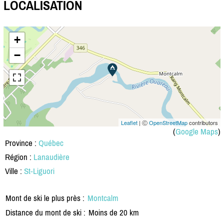
LOCALISATION
+
−
Leaflet
| Ⓒ
OpenStreetMap
contributors
(
Google Maps
)
Province :
Québec
Région :
Lanaudière
Ville :
St-Liguori
Mont de ski le plus près :
Montcalm
Distance du mont de ski :
Moins de 20 km