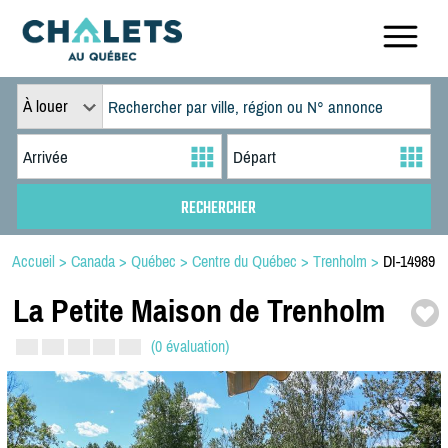
À louer
Accueil
>
Canada
>
Québec
>
Centre du Québec
>
Trenholm
>
DI-14989
La Petite Maison de Trenholm
(0 évaluation)