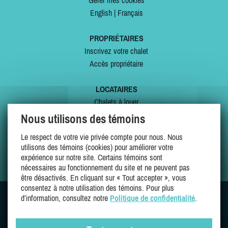
Gérer mes cookies
English
|
Français
PROPRIÉTAIRES
Inscrivez votre chalet
Accès propriétaire
LOCATAIRES
Chalets à louer
Chalets à vendre
Nous utilisons des témoins
Dernières inscriptions
Le respect de votre vie privée compte pour nous. Nous
Offres spéciales
utilisons des témoins (cookies) pour améliorer votre
Mes favoris
expérience sur notre site. Certains témoins sont
nécessaires au fonctionnement du site et ne peuvent pas
être désactivés. En cliquant sur « Tout accepter », vous
consentez à notre utilisation des témoins. Pour plus
d’information, consultez notre
Politique de confidentialité
.
SUIVEZ-NOUS SUR