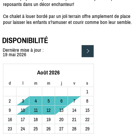
reposants dans un décor enchanteur!
Ce chalet à louer bordé par un joli terrain offre amplement de place
pour laisser les enfants s?amuser et courir comme bon leur semble.
DISPONIBILITÉ
Dernière mise à jour :
19 mai 2026
Août 2026
d
l
m
m
j
v
s
1
2
3
4
5
6
7
8
9
10
11
12
13
14
15
16
17
18
19
20
21
22
23
24
25
26
27
28
29