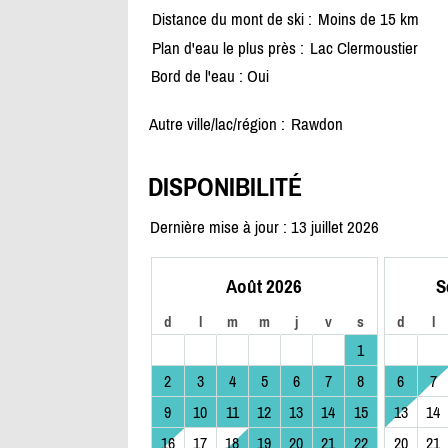
Distance du mont de ski :
Moins de 15 km
Plan d'eau le plus près :
Lac Clermoustier
Bord de l'eau : Oui
Autre ville/lac/région :
Rawdon
DISPONIBILITÉ
Dernière mise à jour : 13 juillet 2026
Août 2026
S
d
l
m
m
j
v
s
d
l
1
2
3
4
5
6
7
8
6
7
9
10
11
12
13
14
15
13
14
16
17
18
19
20
21
22
20
21