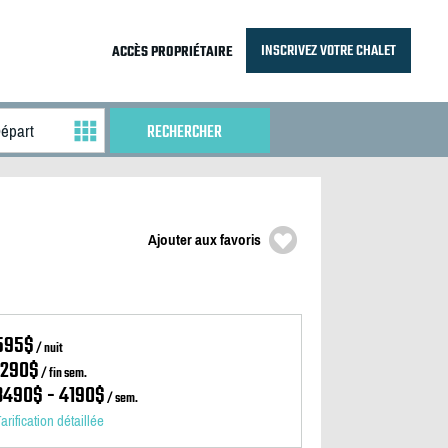
INSCRIVEZ VOTRE CHALET
ACCÈS PROPRIÉTAIRE
Ajouter aux favoris
595$
/ nuit
1290$
/ fin sem.
3490$ - 4190$
/ sem.
arification détaillée