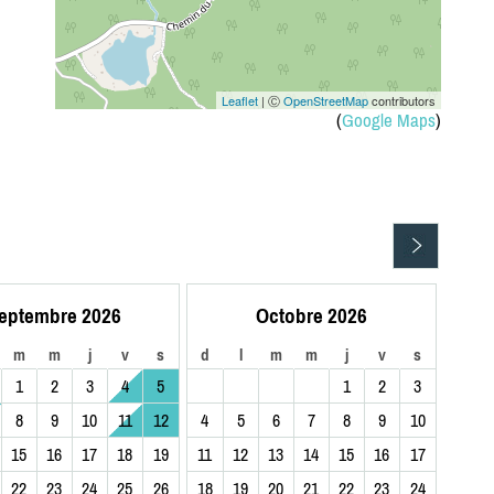
Leaflet
| Ⓒ
OpenStreetMap
contributors
(
Google Maps
)
eptembre 2026
Octobre 2026
m
m
j
v
s
d
l
m
m
j
v
s
1
2
3
4
5
1
2
3
8
9
10
11
12
4
5
6
7
8
9
10
15
16
17
18
19
11
12
13
14
15
16
17
22
23
24
25
26
18
19
20
21
22
23
24