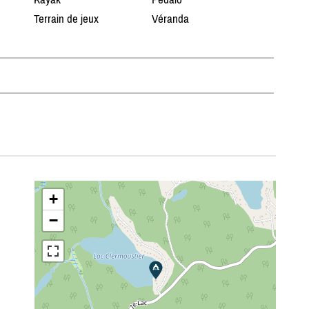
Terrain de jeux
Véranda
n
+
−