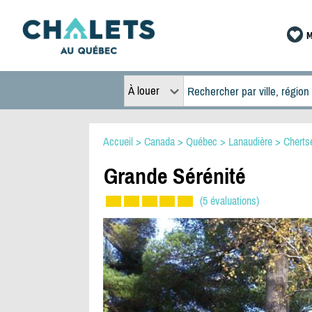
M
À louer
Accueil
>
Canada
>
Québec
>
Lanaudière
>
Cherts
Grande Sérénité
(5 évaluations)