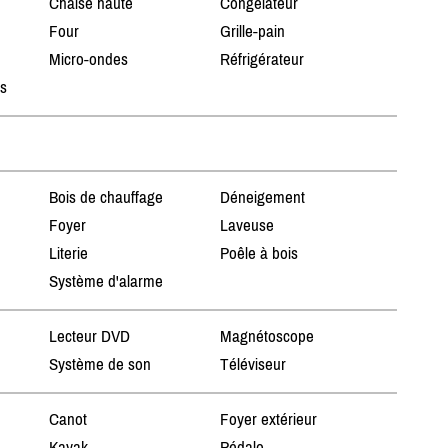
Chaise haute
Congélateur
Four
Grille-pain
Micro-ondes
Réfrigérateur
ts
Bois de chauffage
Déneigement
Foyer
Laveuse
Literie
Poêle à bois
Système d'alarme
Lecteur DVD
Magnétoscope
Système de son
Téléviseur
Canot
Foyer extérieur
Kayak
Pédalo