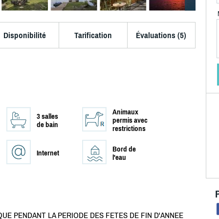
Disponibilité
Tarification
Évaluations (5)
Animaux
3 salles
permis avec
de bain
restrictions
Bord de
Internet
l'eau
 QUE PENDANT LA PERIODE DES FETES DE FIN D'ANNEE