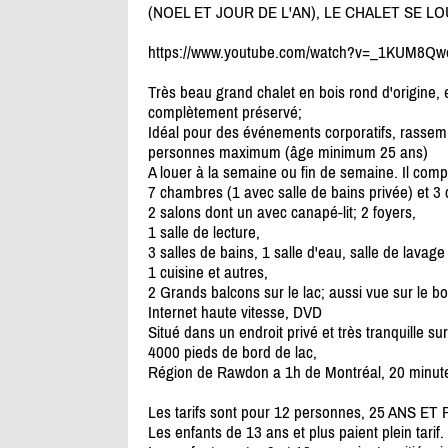
(NOEL ET JOUR DE L'AN), LE CHALET SE L
https:/
/
www.youtube.com/
watch?v=_1KUM8Qw
Très beau grand chalet en bois rond d'origin
complètement préservé;
Idéal pour des événements corporatifs, rassem
personnes maximum (âge minimum 25 ans)
A louer à la semaine ou fin de semaine. Il com
7 chambres (1 avec salle de bains privée) et 3
2 salons dont un avec canapé-lit; 2 foyers,
1 salle de lecture,
3 salles de bains, 1 salle d'eau, salle de lava
1 cuisine et autres,
2 Grands balcons sur le lac; aussi vue sur le bo
Internet haute vitesse, DVD
Situé dans un endroit privé et très tranquille s
4000 pieds de bord de lac,
Région de Rawdon a 1h de Montréal, 20 minutes
Les tarifs sont pour 12 personnes, 25 ANS ET 
Les enfants de 13 ans et plus paient plein tarif.