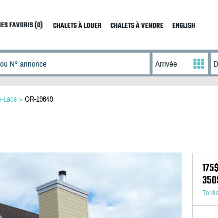
ES FAVORIS (0)
CHALETS À LOUER
CHALETS À VENDRE
ENGLISH
s-Lacs
>
OR-19649
175
350
Tarifi