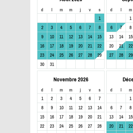
d
l
m
m
j
v
s
d
l
m
1
1
2
3
4
5
6
7
8
6
7
8
9
10
11
12
13
14
15
13
14
15
16
17
18
19
20
21
22
20
21
22
23
24
25
26
27
28
29
27
28
29
30
31
Novembre 2026
Déc
d
l
m
m
j
v
s
d
l
m
1
2
3
4
5
6
7
1
8
9
10
11
12
13
14
6
7
8
15
16
17
18
19
20
21
13
14
15
22
23
24
25
26
27
28
20
21
22