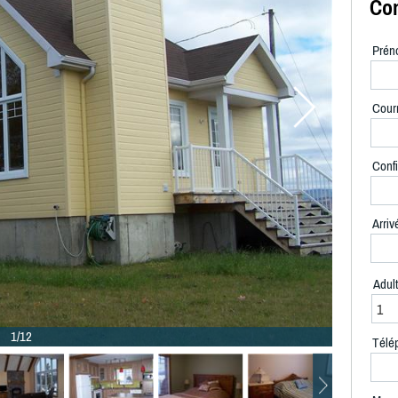
Con
Prén
Courr
Confi
Arriv
Adul
1/12
Télé