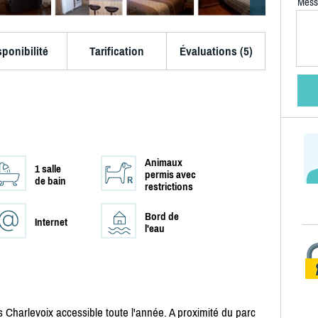
Mess
sponibilité
Tarification
Évaluations (5)
Animaux
1 salle
permis avec
de bain
restrictions
Bord de
Internet
l'eau
harlevoix accessible toute l'année. A proximité du parc