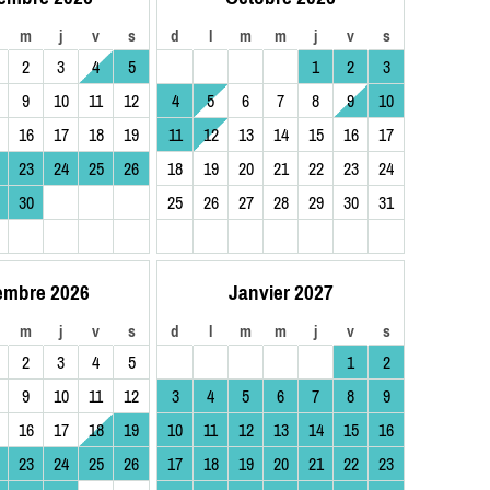
m
j
v
s
d
l
m
m
j
v
s
2
3
4
5
1
2
3
9
10
11
12
4
5
6
7
8
9
10
16
17
18
19
11
12
13
14
15
16
17
23
24
25
26
18
19
20
21
22
23
24
30
25
26
27
28
29
30
31
embre 2026
Janvier 2027
m
j
v
s
d
l
m
m
j
v
s
2
3
4
5
1
2
9
10
11
12
3
4
5
6
7
8
9
16
17
18
19
10
11
12
13
14
15
16
23
24
25
26
17
18
19
20
21
22
23