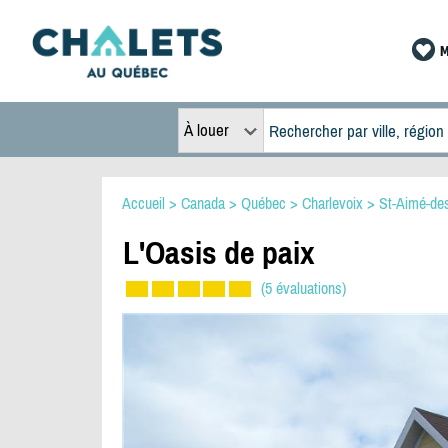
M
À louer
Accueil
>
Canada
>
Québec
>
Charlevoix
>
St-Aimé-de
L'Oasis de paix
(5 évaluations)