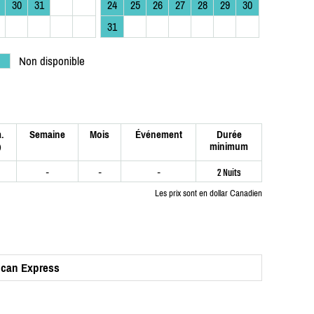
30
31
24
25
26
27
28
29
30
31
Non disponible
.
Semaine
Mois
Événement
Durée
minimum
)
-
-
-
2 Nuits
Les prix sont en dollar Canadien
ican Express