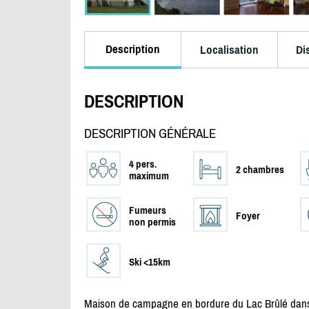
Description
Localisation
Di
DESCRIPTION
DESCRIPTION GÉNÉRALE
4 pers.
2 chambres
maximum
Fumeurs
Foyer
non permis
Ski <15km
Maison de campagne en bordure du Lac Brûlé dans C