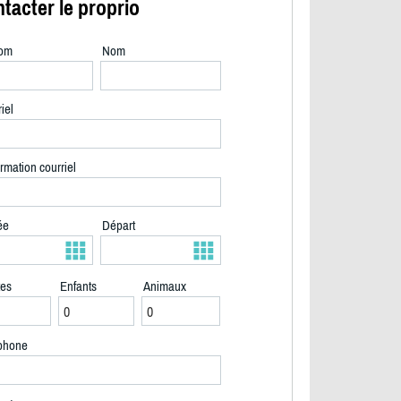
tacter le proprio
om
Nom
iel
rmation courriel
ée
Départ
tes
Enfants
Animaux
2/12
phone