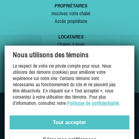
PROPRIÉTAIRES
Inscrivez votre chalet
Accès propriétaire
LOCATAIRES
Chalets à louer
Chalets à vendre
Nous utilisons des témoins
Dernières inscriptions
Le respect de votre vie privée compte pour nous. Nous
Offres spéciales
utilisons des témoins (cookies) pour améliorer votre
Mes favoris
expérience sur notre site. Certains témoins sont
nécessaires au fonctionnement du site et ne peuvent pas
être désactivés. En cliquant sur « Tout accepter », vous
consentez à notre utilisation des témoins. Pour plus
d’information, consultez notre
Politique de confidentialité
.
SUIVEZ-NOUS SUR
Tout accepter