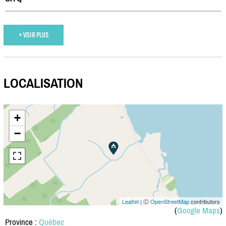
+ VOIR PLUS
LOCALISATION
+
−
Leaflet
| Ⓒ
OpenStreetMap
contributors
(
Google Maps
)
Province :
Québec