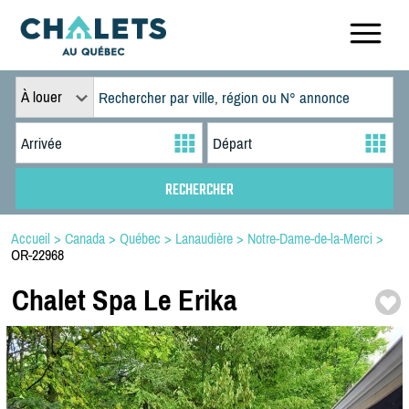
À louer
Accueil
>
Canada
>
Québec
>
Lanaudière
>
Notre-Dame-de-la-Merci
>
OR-22968
Chalet Spa Le Erika