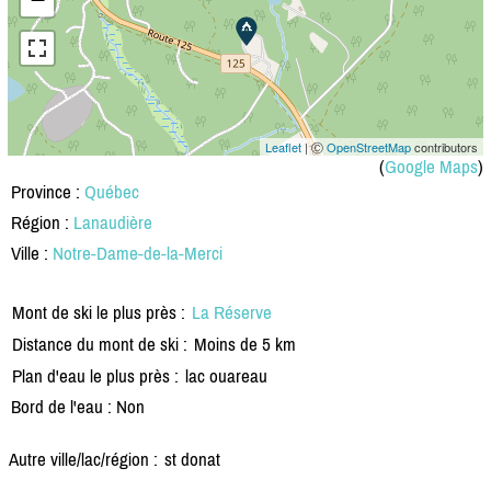
Leaflet
| Ⓒ
OpenStreetMap
contributors
(
Google Maps
)
Province :
Québec
Région :
Lanaudière
Ville :
Notre-Dame-de-la-Merci
Mont de ski le plus près :
La Réserve
Distance du mont de ski :
Moins de 5 km
Plan d'eau le plus près :
lac ouareau
Bord de l'eau : Non
Autre ville/lac/région :
st donat