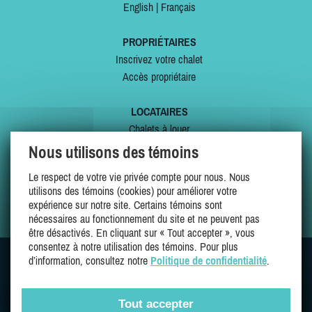
English
|
Français
PROPRIÉTAIRES
Inscrivez votre chalet
Accès propriétaire
LOCATAIRES
Chalets à louer
Chalets à vendre
Nous utilisons des témoins
Dernières inscriptions
Le respect de votre vie privée compte pour nous. Nous
Offres spéciales
utilisons des témoins (cookies) pour améliorer votre
Mes favoris
expérience sur notre site. Certains témoins sont
nécessaires au fonctionnement du site et ne peuvent pas
être désactivés. En cliquant sur « Tout accepter », vous
consentez à notre utilisation des témoins. Pour plus
d’information, consultez notre
Politique de confidentialité
.
SUIVEZ-NOUS SUR
Tout accepter