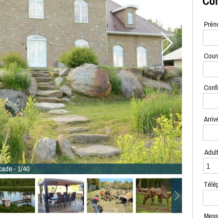
Con
Prén
Courr
Confi
Arriv
Adul
cade - 1/40
Télé
Mess