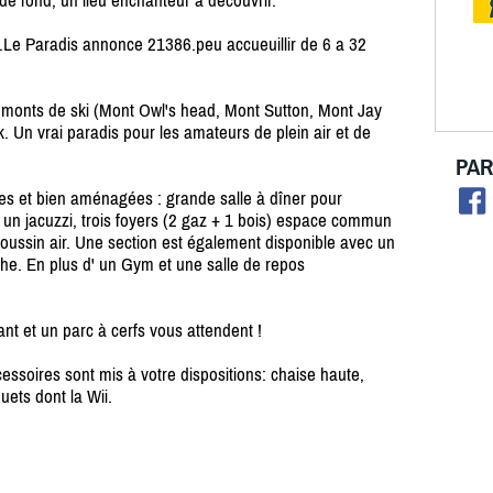
 de fond, un lieu enchanteur à découvrir.
 .Le Paradis annonce 21386.peu accueuillir de 6 a 32
s monts de ski (Mont Owl's head, Mont Sutton, Mont Jay
k. Un vrai paradis pour les amateurs de plein air et de
PAR
s et bien aménagées : grande salle à dîner pour
s, un jacuzzi, trois foyers (2 gaz + 1 bois) espace commun
 coussin air. Une section est également disponible avec un
he. En plus d' un Gym et une salle de repos
tant et un parc à cerfs vous attendent !
cessoires sont mis à votre dispositions: chaise haute,
uets dont la Wii.