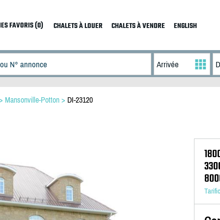
ES FAVORIS (0)
CHALETS À LOUER
CHALETS À VENDRE
ENGLISH
>
Mansonville-Potton
>
DI-23120
180
330
800
Tarifi