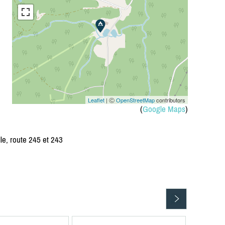
Leaflet
| Ⓒ
OpenStreetMap
contributors
(
Google Maps
)
lle, route 245 et 243