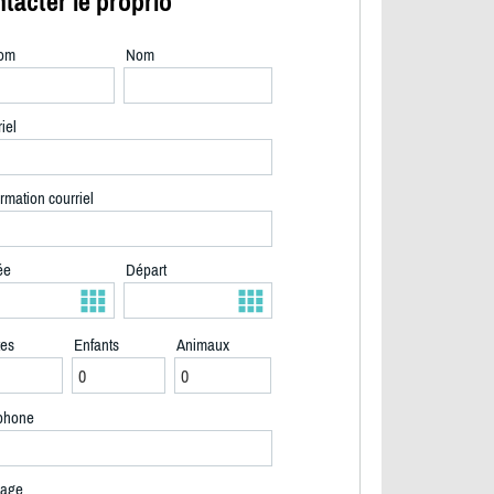
tacter le proprio
om
Nom
iel
rmation courriel
ée
Départ
tes
Enfants
Animaux
2/40
phone
age