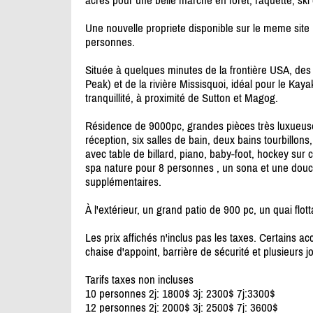
âcres pour une belle marche en forêt, raquette, ski
Une nouvelle propriete disponible sur le meme site
personnes.
Située à quelques minutes de la frontière USA, de
Peak) et de la rivière Missisquoi, idéal pour le Kaya
tranquillité, à proximité de Sutton et Magog.
Résidence de 9000pc, grandes pièces très luxueuse
réception, six salles de bain, deux bains tourbillon
avec table de billard, piano, baby-foot, hockey sur
spa nature pour 8 personnes , un sona et une douc
supplémentaires.
À l'extérieur, un grand patio de 900 pc, un quai flot
Les prix affichés n'inclus pas les taxes. Certains ac
chaise d'appoint, barrière de sécurité et plusieurs jo
Tarifs taxes non incluses
10 personnes 2j: 1800$ 3j: 2300$ 7j:3300$
12 personnes 2j: 2000$ 3j: 2500$ 7j: 3600$