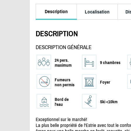
Description
Localisation
Di
DESCRIPTION
DESCRIPTION GÉNÉRALE
24 pers.
9 chambres
maximum
Fumeurs
Foyer
non permis
Bord de
Ski <10km
l'eau
Exceptionnel sur le marché!
La plus belle propriété de l'Estrie avec tout le confor