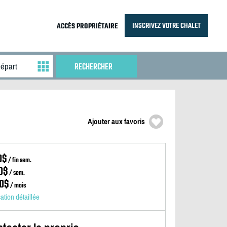
INSCRIVEZ VOTRE CHALET
ACCÈS PROPRIÉTAIRE
Ajouter aux favoris
0$
/ fin sem.
0$
/ sem.
0$
/ mois
cation détaillée