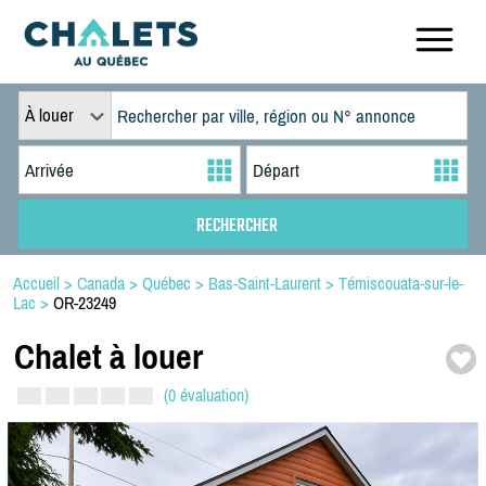
À louer
Accueil
>
Canada
>
Québec
>
Bas-Saint-Laurent
>
Témiscouata-sur-le-
Lac
>
OR-23249
Chalet à louer
(0 évaluation)