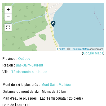
+
−
Leaflet
| Ⓒ
OpenStreetMap
contributors
(
Google Maps
)
Province :
Québec
Région :
Bas-Saint-Laurent
Ville :
Témiscouata-sur-le-Lac
Mont de ski le plus près :
Mont Saint-Mathieu
Distance du mont de ski :
Moins de 25 km
Plan d'eau le plus près :
Lac Témiscouata ( 25 pieds)
Bord de l'eau : Oui