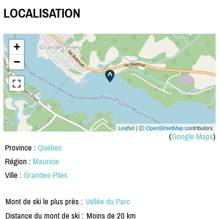
LOCALISATION
+
−
Leaflet
| Ⓒ
OpenStreetMap
contributors
(
Google Maps
)
Province :
Québec
Région :
Mauricie
Ville :
Grandes-Piles
Mont de ski le plus près :
Vallée du Parc
Distance du mont de ski :
Moins de 20 km