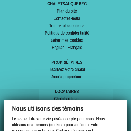
CHALETSAUQUEBEC
Plan du site
Contactez-nous
Termes et conditions
Politique de confidentialité
Gérer mes cookies
English
|
Français
PROPRIÉTAIRES
Inscrivez votre chalet
Accès propriétaire
LOCATAIRES
Chalets à louer
Chalets à vendre
Nous utilisons des témoins
Dernières inscriptions
Le respect de votre vie privée compte pour nous. Nous
Offres spéciales
utilisons des témoins (cookies) pour améliorer votre
Mes favoris
expérience sur notre site. Certains témoins sont