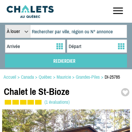
À louer
Accueil
>
Canada
>
Québec
>
Mauricie
>
Grandes-Piles
>
DI-25785
Chalet le St-
Bioze
(1 évaluations)