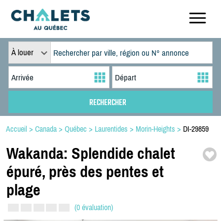
À louer
Accueil
>
Canada
>
Québec
>
Laurentides
>
Morin-Heights
>
DI-29859
Wakanda:
Splendide chalet
épuré,
près des pentes et
plage
(0 évaluation)