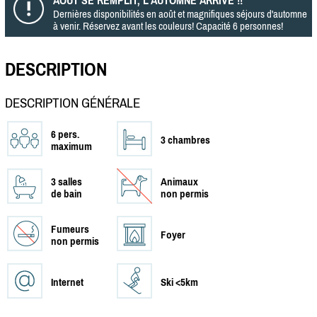
Dernières disponibilités en août et magnifiques séjours d'automne
à venir. Réservez avant les couleurs! Capacité 6 personnes!
DESCRIPTION
DESCRIPTION GÉNÉRALE
6 pers.
3 chambres
maximum
3 salles
Animaux
de bain
non permis
Fumeurs
Foyer
non permis
Internet
Ski <5km