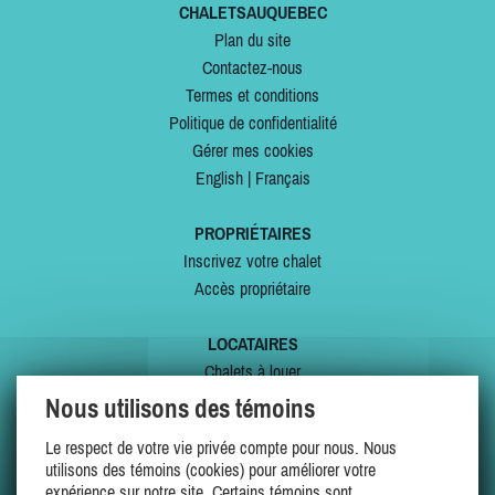
CHALETSAUQUEBEC
Plan du site
Contactez-nous
Termes et conditions
Politique de confidentialité
Gérer mes cookies
English
|
Français
PROPRIÉTAIRES
Inscrivez votre chalet
Accès propriétaire
LOCATAIRES
Chalets à louer
Chalets à vendre
Nous utilisons des témoins
Dernières inscriptions
Le respect de votre vie privée compte pour nous. Nous
Offres spéciales
utilisons des témoins (cookies) pour améliorer votre
Mes favoris
expérience sur notre site. Certains témoins sont