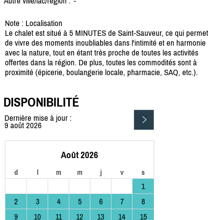
Autre ville/lac/région :
-
Note : Localisation
Le chalet est situé à 5 MINUTES de Saint-Sauveur, ce qui permet
de vivre des moments inoubliables dans l'intimité et en harmonie
avec la nature, tout en étant très proche de toutes les activités
offertes dans la région. De plus, toutes les commodités sont à
proximité (épicerie, boulangerie locale, pharmacie, SAQ, etc.).
DISPONIBILITÉ
Dernière mise à jour :
9 août 2026
Août 2026
d
l
m
m
j
v
s
1
2
3
4
5
6
7
8
9
10
11
12
13
14
15