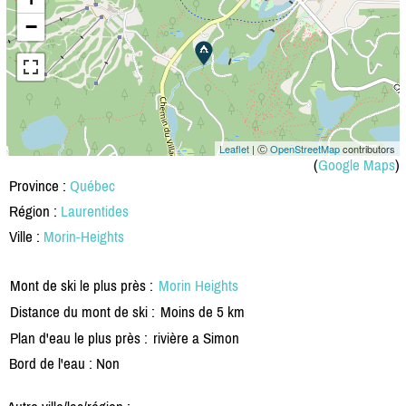
−
Leaflet
| Ⓒ
OpenStreetMap
contributors
(
Google Maps
)
Province :
Québec
Région :
Laurentides
Ville :
Morin-Heights
Mont de ski le plus près :
Morin Heights
Distance du mont de ski :
Moins de 5 km
Plan d'eau le plus près :
rivière a Simon
Bord de l'eau : Non