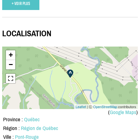
+ VOIR PLUS
LOCALISATION
+
−
Leaflet
| Ⓒ
OpenStreetMap
contributors
(
Google Maps
)
Province :
Québec
Région :
Région de Québec
Ville :
Pont-Rouge