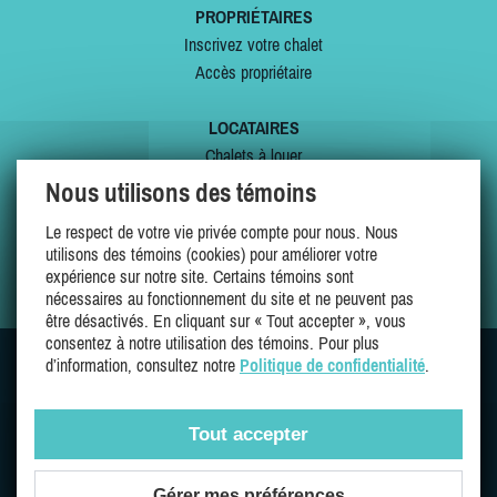
PROPRIÉTAIRES
Inscrivez votre chalet
Accès propriétaire
LOCATAIRES
Chalets à louer
Chalets à vendre
Nous utilisons des témoins
Dernières inscriptions
Le respect de votre vie privée compte pour nous. Nous
Offres spéciales
utilisons des témoins (cookies) pour améliorer votre
Mes favoris
expérience sur notre site. Certains témoins sont
nécessaires au fonctionnement du site et ne peuvent pas
être désactivés. En cliquant sur « Tout accepter », vous
consentez à notre utilisation des témoins. Pour plus
d’information, consultez notre
Politique de confidentialité
.
SUIVEZ-NOUS SUR
Tout accepter
Gérer mes préférences