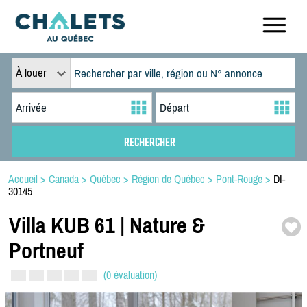
À louer
Accueil
>
Canada
>
Québec
>
Région de Québec
>
Pont-Rouge
>
DI-
30145
Villa KUB 61 | Nature &
Portneuf
(0 évaluation)