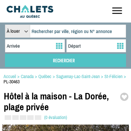
À louer
Accueil
>
Canada
>
Québec
>
Saguenay-Lac-Saint-Jean
>
St-Félicien
>
PL-30463
Hôtel à la maison -
La Dorée,
plage privée
(0 évaluation)