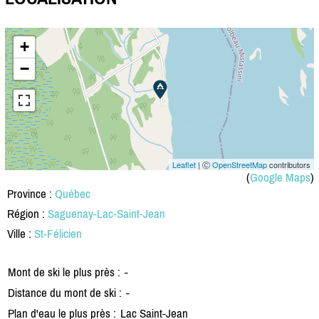
+
−
Leaflet
| Ⓒ
OpenStreetMap
contributors
(
Google Maps
)
Province :
Québec
Région :
Saguenay-Lac-Saint-Jean
Ville :
St-Félicien
Mont de ski le plus près :
-
Distance du mont de ski :
-
Plan d'eau le plus près :
Lac Saint-Jean