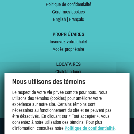
Politique de confidentialité
Gérer mes cookies
English
|
Français
PROPRIÉTAIRES
Inscrivez votre chalet
Accès propriétaire
LOCATAIRES
Chalets à louer
Chalets à vendre
Nous utilisons des témoins
Dernières inscriptions
Le respect de votre vie privée compte pour nous. Nous
Offres spéciales
utilisons des témoins (cookies) pour améliorer votre
Mes favoris
expérience sur notre site. Certains témoins sont
nécessaires au fonctionnement du site et ne peuvent pas
être désactivés. En cliquant sur « Tout accepter », vous
consentez à notre utilisation des témoins. Pour plus
d’information, consultez notre
Politique de confidentialité
.
SUIVEZ-NOUS SUR