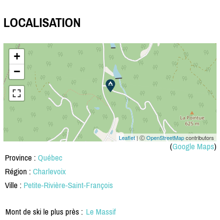
LOCALISATION
+
−
Leaflet
| Ⓒ
OpenStreetMap
contributors
(
Google Maps
)
Province :
Québec
Région :
Charlevoix
Ville :
Petite-Rivière-Saint-François
Mont de ski le plus près :
Le Massif