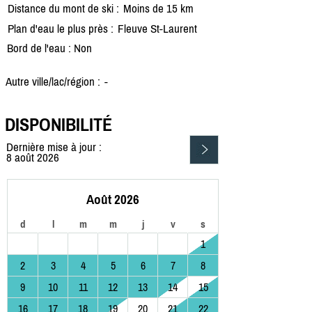
Distance du mont de ski :
Moins de 15 km
Plan d'eau le plus près :
Fleuve St-Laurent
Bord de l'eau : Non
Autre ville/lac/région :
-
DISPONIBILITÉ
Dernière mise à jour :
8 août 2026
Août 2026
d
l
m
m
j
v
s
1
2
3
4
5
6
7
8
9
10
11
12
13
14
15
16
17
18
19
20
21
22