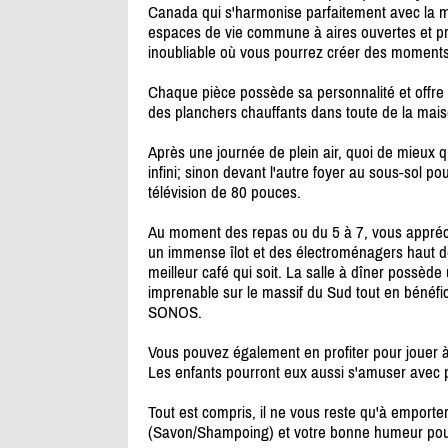
Canada qui s'harmonise parfaitement avec la m
espaces de vie commune à aires ouvertes et p
inoubliable où vous pourrez créer des moments
Chaque pièce possède sa personnalité et offre u
des planchers chauffants dans toute de la mais
Après une journée de plein air, quoi de mieux 
infini; sinon devant l'autre foyer au sous-sol p
télévision de 80 pouces.
Au moment des repas ou du 5 à 7, vous appréci
un immense îlot et des électroménagers haut 
meilleur café qui soit. La salle à dîner possè
imprenable sur le massif du Sud tout en bénéfic
SONOS.
Vous pouvez également en profiter pour jouer à p
Les enfants pourront eux aussi s'amuser avec plu
Tout est compris, il ne vous reste qu'à emporter
(Savon/
Shampoing) et votre bonne humeur pou