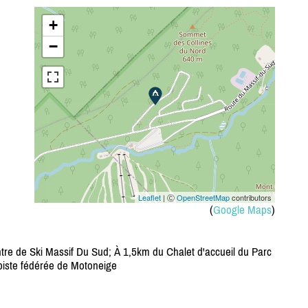
+
−
Leaflet
| Ⓒ
OpenStreetMap
contributors
(
Google Maps
)
tre de Ski Massif Du Sud; À 1,5km du Chalet d'accueil du Parc
piste fédérée de Motoneige