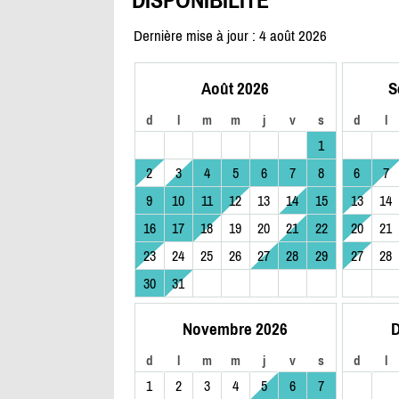
Dernière mise à jour : 4 août 2026
Août 2026
S
d
l
m
m
j
v
s
d
l
1
2
3
4
5
6
7
8
6
7
9
10
11
12
13
14
15
13
14
16
17
18
19
20
21
22
20
21
23
24
25
26
27
28
29
27
28
30
31
Novembre 2026
D
d
l
m
m
j
v
s
d
l
1
2
3
4
5
6
7