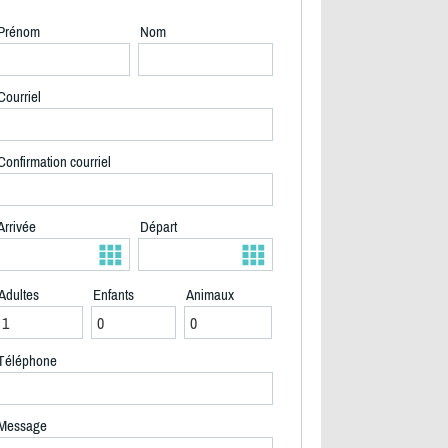
Prénom
Nom
Courriel
Confirmation courriel
Arrivée
Départ
Adultes
Enfants
Animaux
Téléphone
Vue à votre arrivée - 2/40
Message