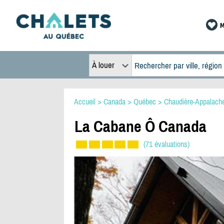
M
À louer
Accueil
>
Canada
>
Québec
>
Chaudière-Appalach
La Cabane Ô Canada
(71 évaluations)