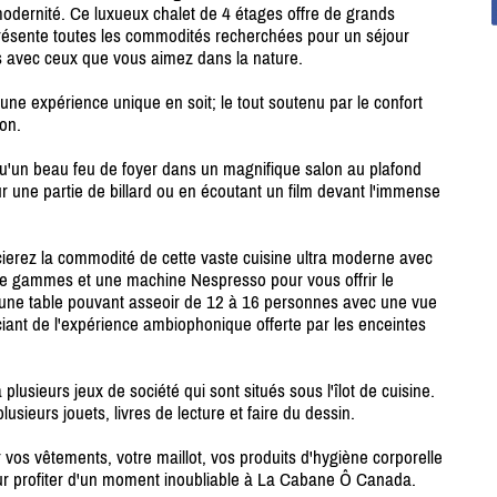
odernité. Ce luxueux chalet de 4 étages offre de grands
résente toutes les commodités recherchées pour un séjour
 avec ceux que vous aimez dans la nature.
ne expérience unique en soit; le tout soutenu par le confort
on.
qu'un beau feu de foyer dans un magnifique salon au plafond
our une partie de billard ou en écoutant un film devant l'immense
erez la commodité de cette vaste cuisine ultra moderne avec
de gammes et une machine Nespresso pour vous offrir le
de une table pouvant asseoir de 12 à 16 personnes avec une vue
iant de l'expérience ambiophonique offerte par les enceintes
lusieurs jeux de société qui sont situés sous l'îlot de cuisine.
sieurs jouets, livres de lecture et faire du dessin.
 vos vêtements, votre maillot, vos produits d'hygiène corporelle
r profiter d'un moment inoubliable à La Cabane Ô Canada.