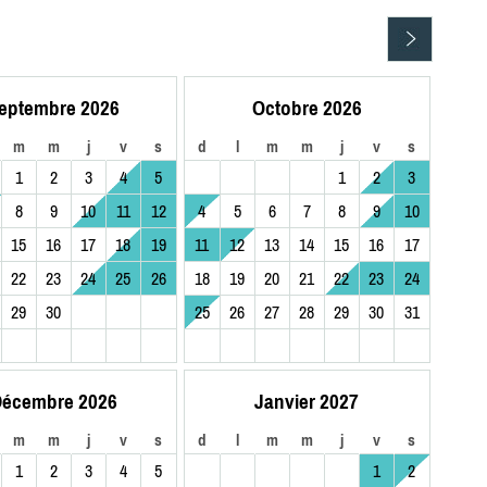
eptembre 2026
Octobre 2026
m
m
j
v
s
d
l
m
m
j
v
s
1
2
3
4
5
1
2
3
8
9
10
11
12
4
5
6
7
8
9
10
15
16
17
18
19
11
12
13
14
15
16
17
22
23
24
25
26
18
19
20
21
22
23
24
29
30
25
26
27
28
29
30
31
écembre 2026
Janvier 2027
m
m
j
v
s
d
l
m
m
j
v
s
1
2
3
4
5
1
2