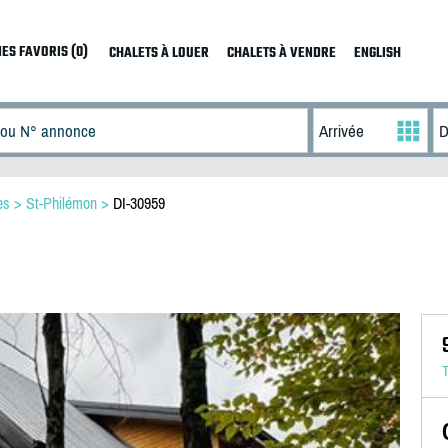
ES FAVORIS (0)
CHALETS À LOUER
CHALETS À VENDRE
ENGLISH
es
>
St-Philémon
>
DI-30959
T