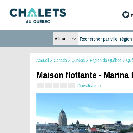
M
À louer
Accueil
>
Canada
>
Québec
>
Région de Québec
>
Qué
Maison flottante - Marina
(0 évaluation)