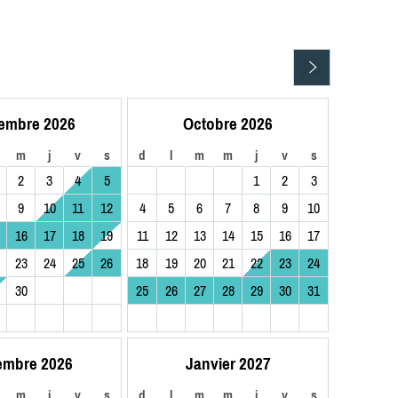
embre 2026
Octobre 2026
m
j
v
s
d
l
m
m
j
v
s
2
3
4
5
1
2
3
9
10
11
12
4
5
6
7
8
9
10
16
17
18
19
11
12
13
14
15
16
17
23
24
25
26
18
19
20
21
22
23
24
30
25
26
27
28
29
30
31
embre 2026
Janvier 2027
m
j
v
s
d
l
m
m
j
v
s