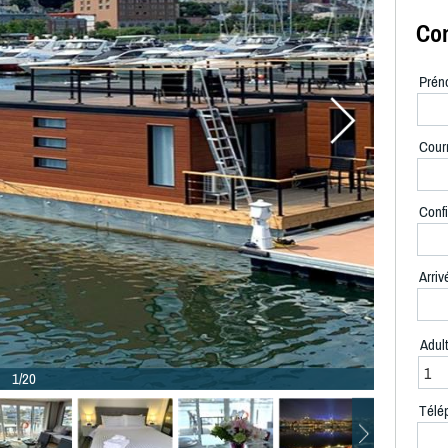
Con
Prén
Courr
Confi
Arriv
Adul
1/20
Télé