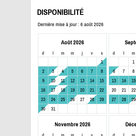
DISPONIBILITÉ
Dernière mise à jour : 6 août 2026
Août 2026
Sept
d
l
m
m
j
v
s
d
l
m
1
1
2
3
4
5
6
7
8
6
7
8
9
10
11
12
13
14
15
13
14
15
16
17
18
19
20
21
22
20
21
22
23
24
25
26
27
28
29
27
28
29
30
31
Novembre 2026
Déc
d
l
m
m
j
v
s
d
l
m