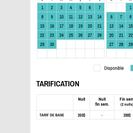
1
2
3
4
5
6
7
1
8
9
10
11
12
13
14
6
7
8
15
16
17
18
19
20
21
13
14
15
22
23
24
25
26
27
28
20
21
22
29
30
27
28
29
Disponible
TARIFICATION
Nuit
Nuit
Fin sem
fin sem.
(2 nuits
369$
-
399$
TARIF DE BASE