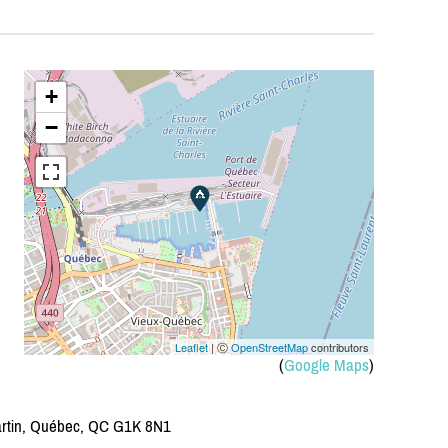
+
−
Leaflet
| Ⓒ
OpenStreetMap
contributors
(
Google Maps
)
artin, Québec, QC G1K 8N1