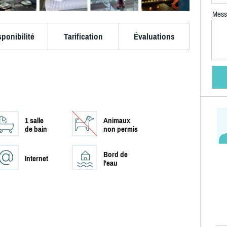
Mess
sponibilité
Tarification
Évaluations
1 salle
Animaux
de bain
non permis
Bord de
Internet
l'eau