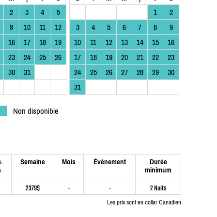
2
3
4
5
1
2
9
10
11
12
3
4
5
6
7
8
9
16
17
18
19
10
11
12
13
14
15
16
23
24
25
26
17
18
19
20
21
22
23
30
31
24
25
26
27
28
29
30
31
Non disponible
.
Semaine
Mois
Événement
Durée
minimum
)
2379$
-
-
2 Nuits
Les prix sont en dollar Canadien