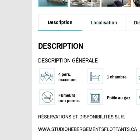
Description
Localisation
Di
DESCRIPTION
DESCRIPTION GÉNÉRALE
4 pers.
1 chambre
maximum
Fumeurs
Poêle au gaz
non permis
RÉSERVATIONS ET DISPONIBILITÉS SUR:
WWW.STUDIOHEBERGEMENTSFLOTTANTS.CA