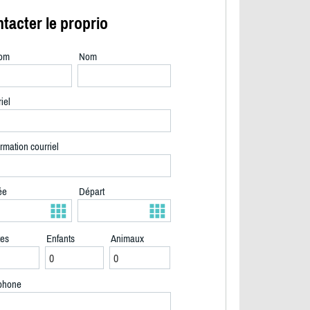
tacter le proprio
om
Nom
iel
rmation courriel
ée
Départ
tes
Enfants
Animaux
2/20
phone