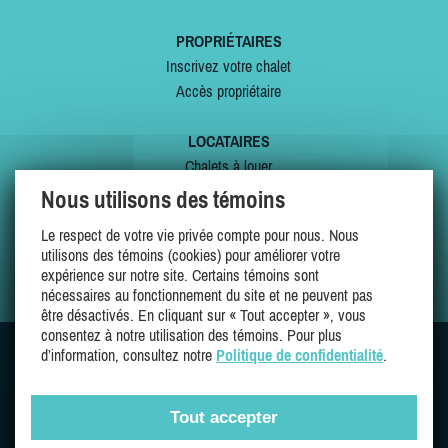
PROPRIÉTAIRES
Inscrivez votre chalet
Accès propriétaire
LOCATAIRES
Chalets à louer
Chalets à vendre
Nous utilisons des témoins
Dernières inscriptions
Le respect de votre vie privée compte pour nous. Nous
Offres spéciales
utilisons des témoins (cookies) pour améliorer votre
Mes favoris
expérience sur notre site. Certains témoins sont
nécessaires au fonctionnement du site et ne peuvent pas
être désactivés. En cliquant sur « Tout accepter », vous
consentez à notre utilisation des témoins. Pour plus
d’information, consultez notre
Politique de confidentialité
.
SUIVEZ-NOUS SUR
Tout accepter