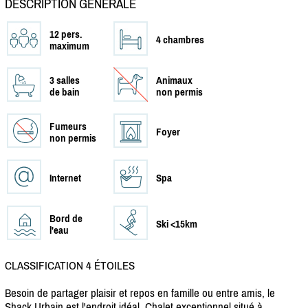
DESCRIPTION GÉNÉRALE
12 pers.
4 chambres
maximum
3 salles
Animaux
de bain
non permis
Fumeurs
Foyer
non permis
Internet
Spa
Bord de
Ski <15km
l'eau
CLASSIFICATION 4 ÉTOILES
Besoin de partager plaisir et repos en famille ou entre amis, le
Shack Urbain est l'endroit idéal. Chalet exceptionnel situé à