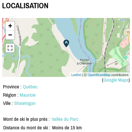
LOCALISATION
+
−
Leaflet
| Ⓒ
OpenStreetMap
contributors
(
Google Maps
)
Province :
Québec
Région :
Mauricie
Ville :
Shawinigan
Mont de ski le plus près :
Vallée du Parc
Distance du mont de ski :
Moins de 15 km