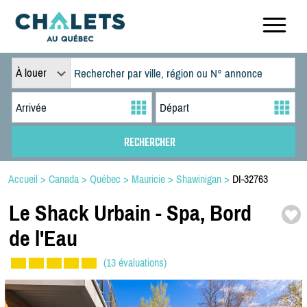
À louer
Accueil
>
Canada
>
Québec
>
Mauricie
>
Shawinigan
>
DI-32763
Le Shack Urbain -
Spa,
Bord
de l'Eau
(13 évaluations)