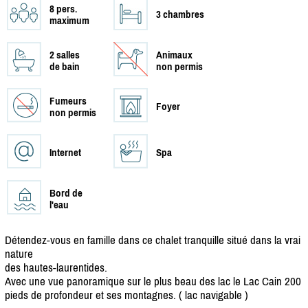
8 pers.
3 chambres
maximum
2 salles
Animaux
de bain
non permis
Fumeurs
Foyer
non permis
Internet
Spa
Bord de
l'eau
Détendez-vous en famille dans ce chalet tranquille situé dans la vrai
nature
des hautes-laurentides.
Avec une vue panoramique sur le plus beau des lac le Lac Cain 200
pieds de profondeur et ses montagnes. ( lac navigable )