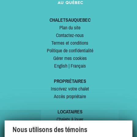
CHALETSAUQUEBEC
Plan du site
Contactez-nous
Termes et conditions
Politique de confidentialité
Gérer mes cookies
English
|
Français
PROPRIÉTAIRES
Inscrivez votre chalet
Accès propriétaire
LOCATAIRES
Chalets à louer
Chalets à vendre
Nous utilisons des témoins
Dernières inscriptions