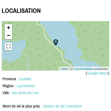
LOCALISATION
+
−
Leaflet
| Ⓒ
OpenStreetMap
contributors
(
Google Maps
)
Province :
Québec
Région :
Laurentides
Ville :
Ste-Anne-du-Lac
Mont de ski le plus près :
Station de Ski Tremblant