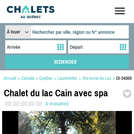
À louer
Accueil
>
Canada
>
Québec
>
Laurentides
>
Ste-Anne-du-Lac
>
DI-34069
Chalet du lac Cain avec spa
(0 évaluation)