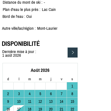
Distance du mont de ski :
-
Plan d'eau le plus près :
Lac Cain
Bord de l'eau : Oui
Autre ville/lac/région :
Mont-Laurier
DISPONIBILITÉ
Dernière mise à jour :
1 août 2026
Août 2026
d
l
m
m
j
v
s
1
2
3
4
5
6
7
8
9
10
11
12
13
14
15
16
17
18
19
20
21
22