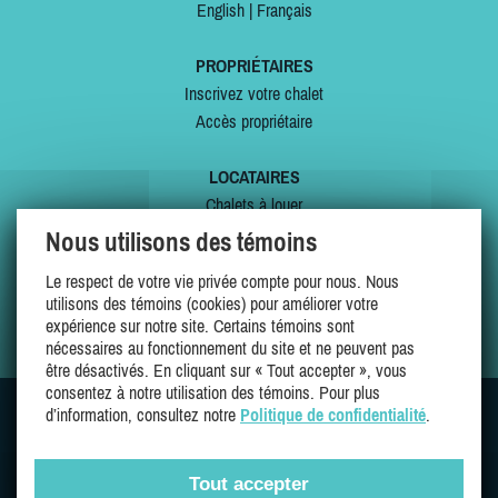
English
|
Français
PROPRIÉTAIRES
Inscrivez votre chalet
Accès propriétaire
LOCATAIRES
Chalets à louer
Chalets à vendre
Nous utilisons des témoins
Dernières inscriptions
Le respect de votre vie privée compte pour nous. Nous
Offres spéciales
utilisons des témoins (cookies) pour améliorer votre
Mes favoris
expérience sur notre site. Certains témoins sont
nécessaires au fonctionnement du site et ne peuvent pas
être désactivés. En cliquant sur « Tout accepter », vous
consentez à notre utilisation des témoins. Pour plus
d’information, consultez notre
Politique de confidentialité
.
SUIVEZ-NOUS SUR
Tout accepter