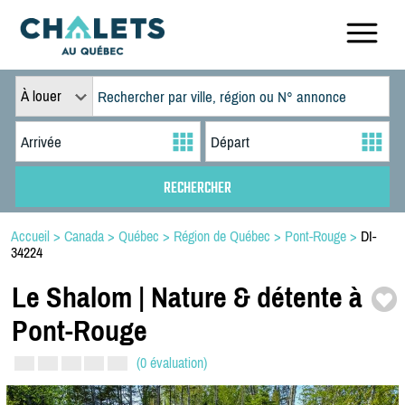
À louer
Accueil
>
Canada
>
Québec
>
Région de Québec
>
Pont-Rouge
>
DI-
34224
Le Shalom | Nature & détente à
Pont-
Rouge
(0 évaluation)