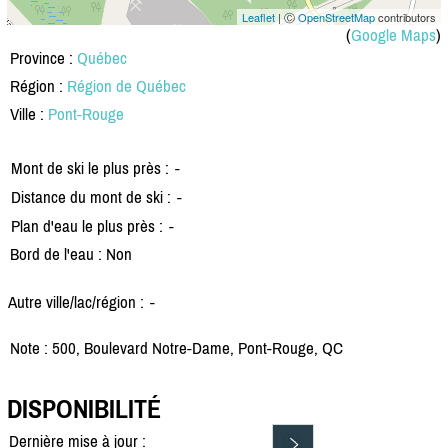
Leaflet
| Ⓒ
OpenStreetMap
contributors
(
Google Maps
)
Province :
Québec
Région :
Région de Québec
Ville :
Pont-Rouge
Mont de ski le plus près :
-
Distance du mont de ski :
-
Plan d'eau le plus près :
-
Bord de l'eau : Non
Autre ville/lac/région :
-
Note : 500, Boulevard Notre-Dame, Pont-Rouge, QC
DISPONIBILITÉ
Dernière mise à jour :