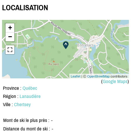
LOCALISATION
+
−
Leaflet
| Ⓒ
OpenStreetMap
contributors
(
Google Maps
)
Province :
Québec
Région :
Lanaudière
Ville :
Chertsey
Mont de ski le plus près :
-
Distance du mont de ski :
-