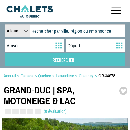
À louer
Accueil
>
Canada
>
Québec
>
Lanaudière
>
Chertsey
>
OR-34978
GRAND-
DUC | SPA,
MOTONEIGE & LAC
(0 évaluation)