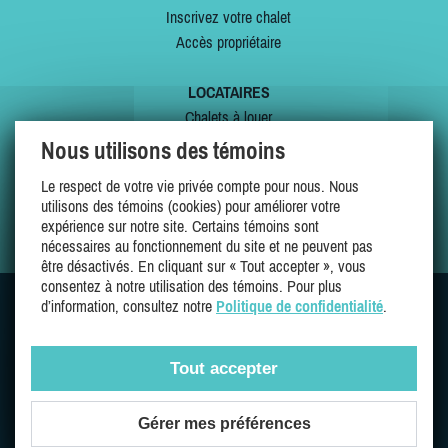
Inscrivez votre chalet
Accès propriétaire
LOCATAIRES
Chalets à louer
Chalets à vendre
Nous utilisons des témoins
Dernières inscriptions
Le respect de votre vie privée compte pour nous. Nous
Offres spéciales
utilisons des témoins (cookies) pour améliorer votre
Mes favoris
expérience sur notre site. Certains témoins sont
nécessaires au fonctionnement du site et ne peuvent pas
être désactivés. En cliquant sur « Tout accepter », vous
consentez à notre utilisation des témoins. Pour plus
d’information, consultez notre
Politique de confidentialité
.
SUIVEZ-NOUS SUR
Tout accepter
Gérer mes préférences
Une entreprise 100% québécoise et fière de l'être