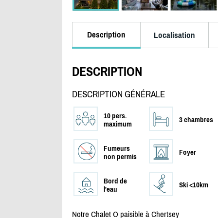
Description
Localisation
DESCRIPTION
DESCRIPTION GÉNÉRALE
10 pers.
3 chambres
maximum
Fumeurs
Foyer
non permis
Bord de
Ski <10km
l'eau
Notre Chalet O paisible à Chertsey