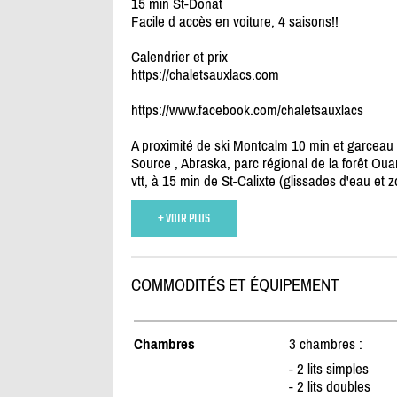
15 min St-Donat
Facile d accès en voiture, 4 saisons!!
Calendrier et prix
https:/
/
chaletsauxlacs.com
https:/
/
www.facebook.com/
chaletsauxlacs
A proximité de ski Montcalm 10 min et garceau 2
Source , Abraska, parc régional de la forêt Ou
vtt, à 15 min de St-Calixte (glissades d'eau et zo
+ VOIR PLUS
COMMODITÉS ET ÉQUIPEMENT
Chambres
3 chambres :
- 2 lits simples
- 2 lits doubles