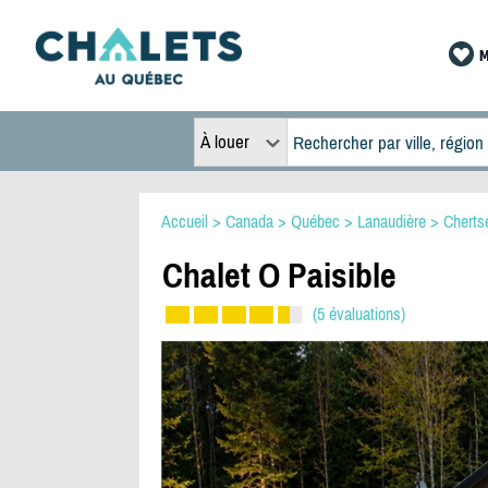
M
À louer
Accueil
>
Canada
>
Québec
>
Lanaudière
>
Cherts
Chalet O Paisible
(5 évaluations)