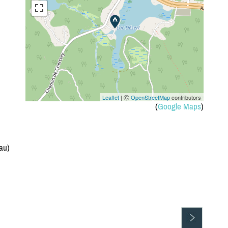
Leaflet
| Ⓒ
OpenStreetMap
contributors
(
Google Maps
)
au)