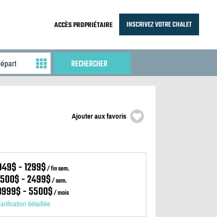
INSCRIVEZ VOTRE CHALET
ACCÈS PROPRIÉTAIRE
Ajouter aux favoris
949$ - 1299$
/ fin sem.
1500$ - 2499$
/ sem.
3999$ - 5500$
/ mois
arification détaillée