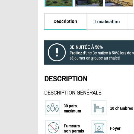
Description
Localisation
3E NUITÉE À 50%
Profitez d'une 3e nuitée à 50% lors de 
séjourner en groupe au chalet!
DESCRIPTION
DESCRIPTION GÉNÉRALE
30 pers.
10 chambres
maximum
Fumeurs
Foyer
non permis