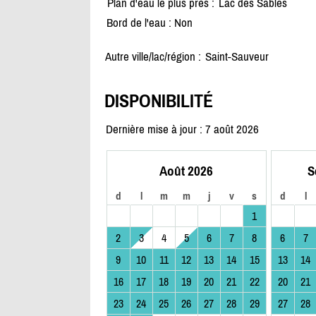
Plan d'eau le plus près :
Lac des Sables
Bord de l'eau : Non
Autre ville/lac/région :
Saint-Sauveur
DISPONIBILITÉ
Dernière mise à jour : 7 août 2026
Août 2026
S
d
l
m
m
j
v
s
d
l
1
2
3
4
5
6
7
8
6
7
9
10
11
12
13
14
15
13
14
16
17
18
19
20
21
22
20
21
23
24
25
26
27
28
29
27
28