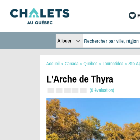
M
À louer
Accueil
>
Canada
>
Québec
>
Laurentides
>
Ste-A
L'Arche de Thyra
(0 évaluation)