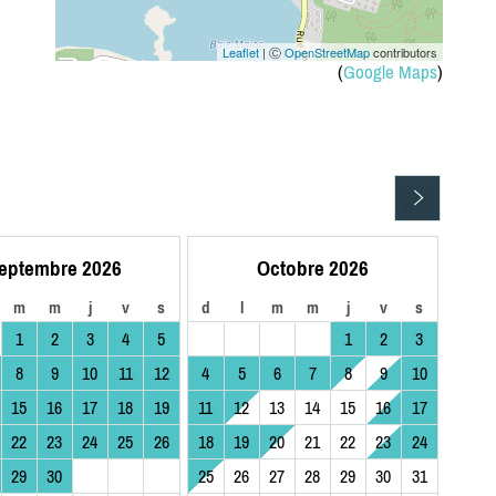
Leaflet
| Ⓒ
OpenStreetMap
contributors
(
Google Maps
)
eptembre 2026
Octobre 2026
m
m
j
v
s
d
l
m
m
j
v
s
1
2
3
4
5
1
2
3
8
9
10
11
12
4
5
6
7
8
9
10
15
16
17
18
19
11
12
13
14
15
16
17
22
23
24
25
26
18
19
20
21
22
23
24
29
30
25
26
27
28
29
30
31