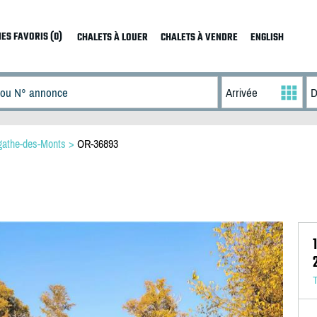
ES FAVORIS (0)
CHALETS À LOUER
CHALETS À VENDRE
ENGLISH
gathe-des-Monts
>
OR-36893
T