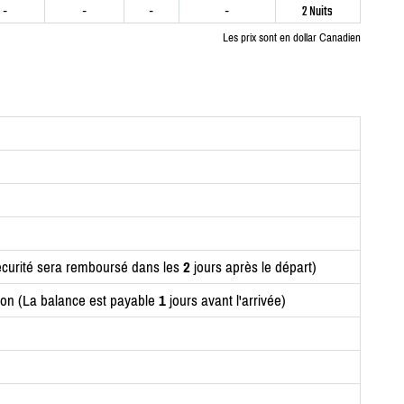
-
-
-
-
2 Nuits
Les prix sont en dollar Canadien
curité sera remboursé dans les
2
jours après le départ)
ion (La balance est payable
1
jours avant l'arrivée)