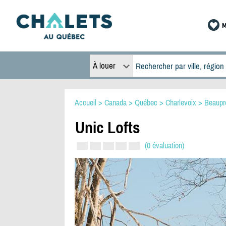
M
À louer
Accueil
>
Canada
>
Québec
>
Charlevoix
>
Beaupr
Unic Lofts
(0 évaluation)