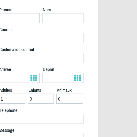
Prénom
Nom
Courriel
Confirmation courriel
Arrivée
Départ
Adultes
Enfants
Animaux
Téléphone
2/18
Message