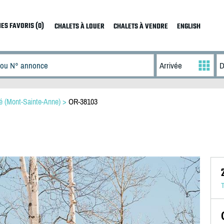
ES FAVORIS (0)
CHALETS À LOUER
CHALETS À VENDRE
ENGLISH
é (Mont-Sainte-Anne)
>
OR-38103
T