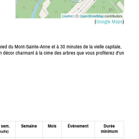
Leaflet
| Ⓒ
OpenStreetMap
contributors
(
Google Maps
)
pied du Mont-Sainte-Anne et à 30 minutes de la vielle capitale,
n décor charmant à la cime des arbres que vous profiterez d'un
 sem.
Semaine
Mois
Événement
Durée
minimum
nuits)