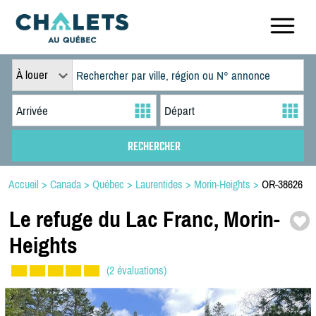
À louer
Accueil
>
Canada
>
Québec
>
Laurentides
>
Morin-Heights
>
OR-38626
Le refuge du Lac Franc,
Morin-
Heights
(2 évaluations)