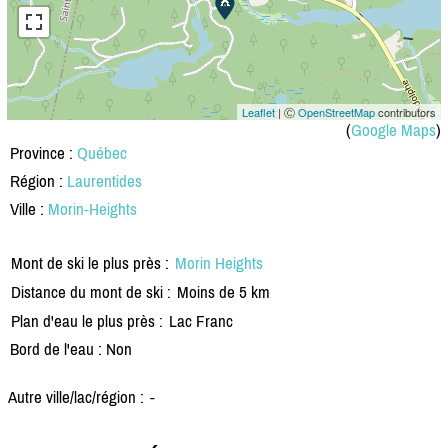
Leaflet
| Ⓒ
OpenStreetMap
contributors
(
Google Maps
)
Province :
Québec
Région :
Laurentides
Ville :
Morin-Heights
Mont de ski le plus près :
Morin Heights
Distance du mont de ski :
Moins de 5 km
Plan d'eau le plus près :
Lac Franc
Bord de l'eau : Non
Autre ville/lac/région :
-