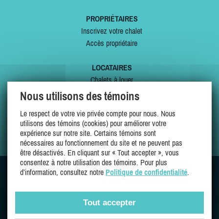
PROPRIÉTAIRES
Inscrivez votre chalet
Accès propriétaire
LOCATAIRES
Chalets à louer
Chalets à vendre
Nous utilisons des témoins
Dernières inscriptions
Le respect de votre vie privée compte pour nous. Nous
Offres spéciales
utilisons des témoins (cookies) pour améliorer votre
Mes favoris
expérience sur notre site. Certains témoins sont
nécessaires au fonctionnement du site et ne peuvent pas
être désactivés. En cliquant sur « Tout accepter », vous
consentez à notre utilisation des témoins. Pour plus
d’information, consultez notre
Politique de confidentialité
.
SUIVEZ-NOUS SUR
Tout accepter