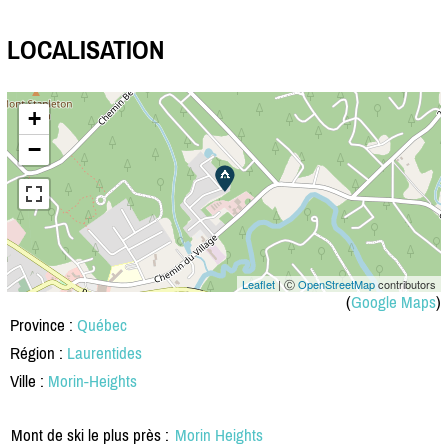
LOCALISATION
+
−
Leaflet
| Ⓒ
OpenStreetMap
contributors
(
Google Maps
)
Province :
Québec
Région :
Laurentides
Ville :
Morin-Heights
Mont de ski le plus près :
Morin Heights