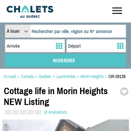
À louer
Accueil
>
Canada
>
Québec
>
Laurentides
>
Morin-Heights
>
OR-39138
Cottage life in Morin Heights
NEW Listing
(0 évaluation)