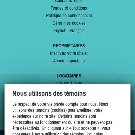
Contactez-nous
Termes et conditions
Politique de confidentialité
Gérer mes cookies
English
|
Français
PROPRIÉTAIRES
Inscrivez votre chalet
Accès propriétaire
LOCATAIRES
Chalets à louer
Chalets à vendre
Nous utilisons des témoins
Dernières inscriptions
Le respect de votre vie privée compte pour nous. Nous
Offres spéciales
utilisons des témoins (cookies) pour améliorer votre
Mes favoris
expérience sur notre site. Certains témoins sont
nécessaires au fonctionnement du site et ne peuvent pas
être désactivés. En cliquant sur « Tout accepter », vous
consentez à notre utilisation des témoins. Pour plus