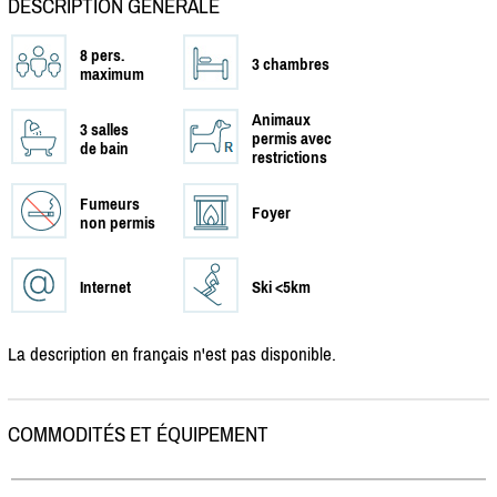
DESCRIPTION GÉNÉRALE
8 pers.
3 chambres
maximum
Animaux
3 salles
permis avec
de bain
restrictions
Fumeurs
Foyer
non permis
Internet
Ski <5km
La description en français n'est pas disponible.
COMMODITÉS ET ÉQUIPEMENT