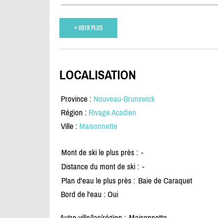
+ VOIR PLUS
LOCALISATION
Province :
Nouveau-Brunswick
Région :
Rivage Acadien
Ville :
Maisonnette
Mont de ski le plus près :
-
Distance du mont de ski :
-
Plan d'eau le plus près :
Baie de Caraquet
Bord de l'eau : Oui
Autre ville/lac/région :
Maisonnette