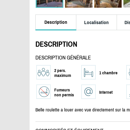
Description
Localisation
Di
DESCRIPTION
DESCRIPTION GÉNÉRALE
2 pers.
1 chambre
maximum
Fumeurs
Internet
non permis
Belle roulette a louer avec vue directement sur la