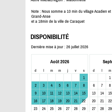
Note : Nous somme a 10 min du village Acadien et
Grand-Anse
et a 18min de la ville de Caraquet
DISPONIBILITÉ
Dernière mise à jour : 26 juillet 2026
Août 2026
Sept
d
l
m
m
j
v
s
d
l
m
1
1
2
3
4
5
6
7
8
6
7
8
9
10
11
12
13
14
15
13
14
15
16
17
18
19
20
21
22
20
21
22
23
24
25
26
27
28
29
27
28
29