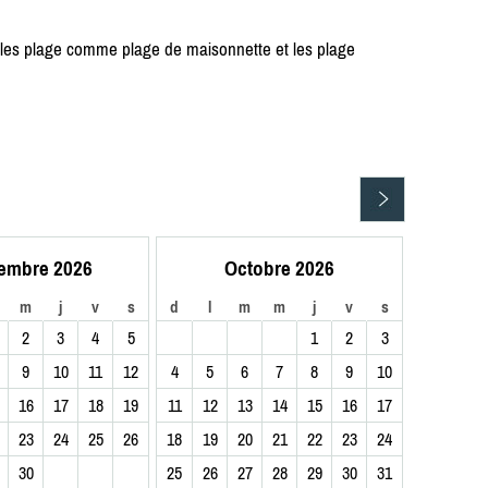
 les plage comme plage de maisonnette et les plage
embre 2026
Octobre 2026
m
j
v
s
d
l
m
m
j
v
s
2
3
4
5
1
2
3
9
10
11
12
4
5
6
7
8
9
10
16
17
18
19
11
12
13
14
15
16
17
23
24
25
26
18
19
20
21
22
23
24
30
25
26
27
28
29
30
31