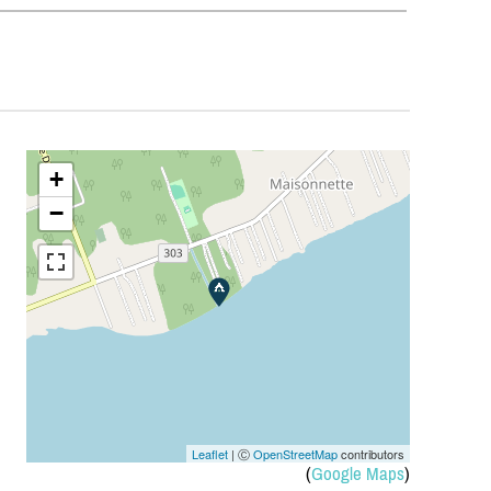
+
−
Leaflet
| Ⓒ
OpenStreetMap
contributors
(
Google Maps
)