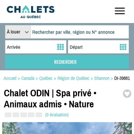
À louer
Accueil
>
Canada
>
Québec
>
Région de Québec
>
Shannon
>
DI-39881
Chalet ODIN | Spa privé •
Animaux admis • Nature
(0 évaluation)