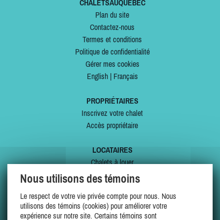
CHALETSAUQUEBEC
Plan du site
Contactez-nous
Termes et conditions
Politique de confidentialité
Gérer mes cookies
English
|
Français
PROPRIÉTAIRES
Inscrivez votre chalet
Accès propriétaire
LOCATAIRES
Chalets à louer
Chalets à vendre
Nous utilisons des témoins
Dernières inscriptions
Le respect de votre vie privée compte pour nous. Nous
Offres spéciales
utilisons des témoins (cookies) pour améliorer votre
Mes favoris
expérience sur notre site. Certains témoins sont