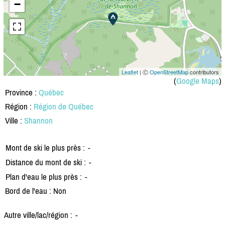
−
Leaflet
| Ⓒ
OpenStreetMap
contributors
(
Google Maps
)
Province :
Québec
Région :
Région de Québec
Ville :
Shannon
Mont de ski le plus près :
-
Distance du mont de ski :
-
Plan d'eau le plus près :
-
Bord de l'eau : Non
Autre ville/lac/région :
-