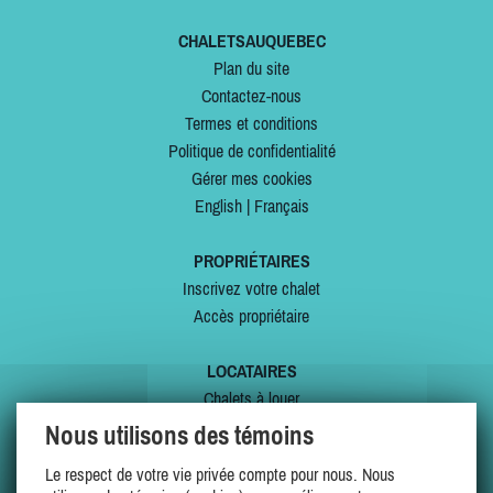
CHALETSAUQUEBEC
Plan du site
Contactez-nous
Termes et conditions
Politique de confidentialité
Gérer mes cookies
English
|
Français
PROPRIÉTAIRES
Inscrivez votre chalet
Accès propriétaire
LOCATAIRES
Chalets à louer
Chalets à vendre
Nous utilisons des témoins
Dernières inscriptions
Le respect de votre vie privée compte pour nous. Nous
Offres spéciales