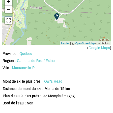
+
−
Leaflet
| Ⓒ
OpenStreetMap
contributors
(
Google Maps
)
Province :
Québec
Région :
Cantons de l'est / Estrie
Ville :
Mansonville-Potton
Mont de ski le plus près :
Owl's Head
Distance du mont de ski :
Moins de 15 km
Plan d'eau le plus près :
lac Memphrémagog
Bord de l'eau : Non