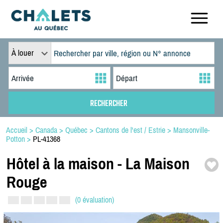
À louer
Accueil
>
Canada
>
Québec
>
Cantons de l'est / Estrie
>
Mansonville-
Potton
>
PL-41368
Hôtel à la maison -
La Maison
Rouge
(0 évaluation)