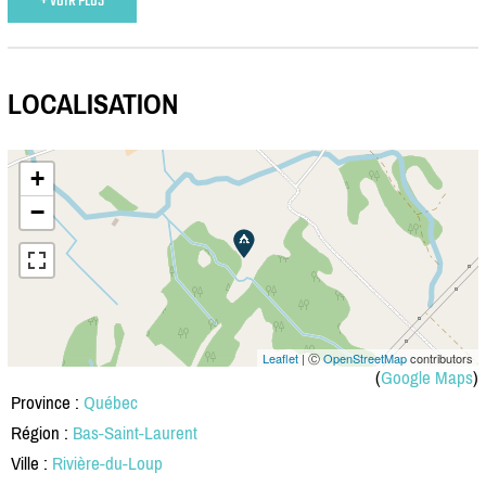
+ VOIR PLUS
LOCALISATION
+
−
Leaflet
| Ⓒ
OpenStreetMap
contributors
(
Google Maps
)
Province :
Québec
Région :
Bas-Saint-Laurent
Ville :
Rivière-du-Loup