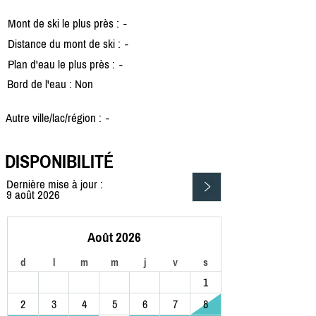
Mont de ski le plus près :
-
Distance du mont de ski :
-
Plan d'eau le plus près :
-
Bord de l'eau : Non
Autre ville/lac/région :
-
DISPONIBILITÉ
Dernière mise à jour :
9 août 2026
Août 2026
d
l
m
m
j
v
s
1
2
3
4
5
6
7
8