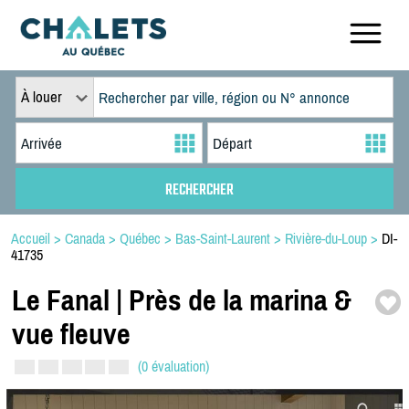
À louer
Accueil
>
Canada
>
Québec
>
Bas-Saint-Laurent
>
Rivière-du-Loup
>
DI-
41735
Le Fanal | Près de la marina &
vue fleuve
(0 évaluation)