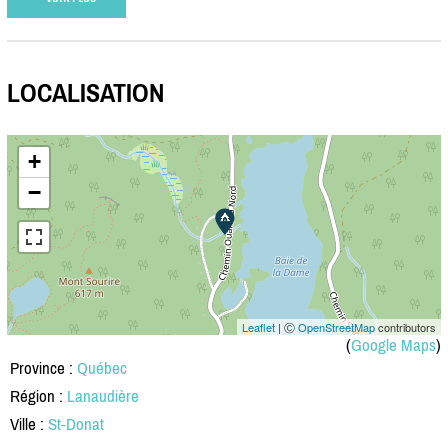
LOCALISATION
+
−
Leaflet
| Ⓒ
OpenStreetMap
contributors
(
Google Maps
)
Province :
Québec
Région :
Lanaudière
Ville :
St-Donat