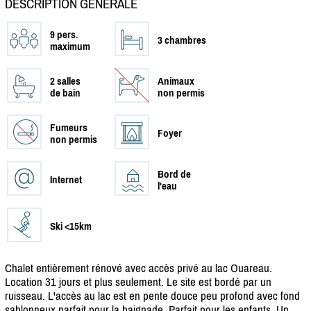
DESCRIPTION GÉNÉRALE
9 pers.
3 chambres
maximum
2 salles
Animaux
de bain
non permis
Fumeurs
Foyer
non permis
Bord de
Internet
l'eau
Ski <15km
Chalet entièrement rénové avec accès privé au lac Ouareau.
Location 31 jours et plus seulement. Le site est bordé par un
ruisseau. L'accès au lac est en pente douce peu profond avec fond
sablonneux parfait pour la baignade. Parfait pour les enfants. Un