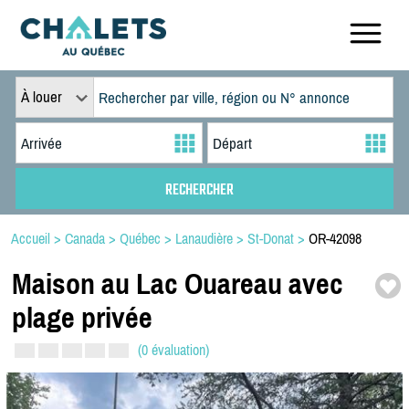
À louer
Accueil
>
Canada
>
Québec
>
Lanaudière
>
St-Donat
>
OR-42098
Maison au Lac Ouareau avec
plage privée
(0 évaluation)