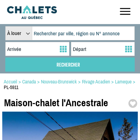
À louer
Accueil
>
Canada
>
Nouveau-Brunswick
>
Rivage Acadien
>
Lameque
>
PL-5911
Maison-
chalet l'Ancestrale