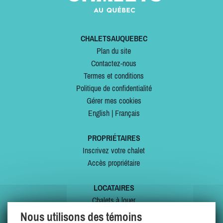
CHALETSAUQUEBEC
Plan du site
Contactez-nous
Termes et conditions
Politique de confidentialité
Gérer mes cookies
English
|
Français
PROPRIÉTAIRES
Inscrivez votre chalet
Accès propriétaire
LOCATAIRES
Chalets à louer
Chalets à vendre
Nous utilisons des témoins