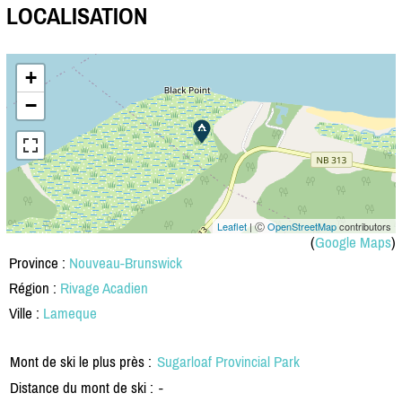
LOCALISATION
+
−
Leaflet
| Ⓒ
OpenStreetMap
contributors
(
Google Maps
)
Province :
Nouveau-Brunswick
Région :
Rivage Acadien
Ville :
Lameque
Mont de ski le plus près :
Sugarloaf Provincial Park
Distance du mont de ski :
-