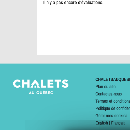
Il n'y a pas encore d'évaluations.
CHALETSAUQUEB
Plan du site
Contactez-nous
Termes et condition
Politique de confiden
Gérer mes cookies
English
|
Français