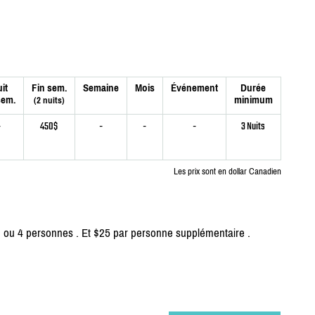
it
Fin sem.
Semaine
Mois
Événement
Durée
sem.
minimum
(2 nuits)
-
450$
-
-
-
3 Nuits
Les prix sont en dollar Canadien
 2 ou 4 personnes . Et $25 par personne supplémentaire .