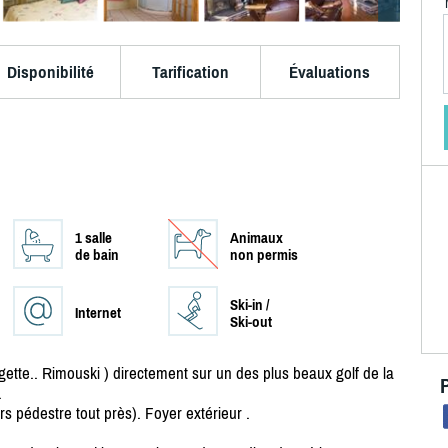
Disponibilité
Tarification
Évaluations
1 salle
Animaux
de bain
non permis
Ski-in /
Internet
Ski-out
gette.. Rimouski ) directement sur un des plus beaux golf de la
.
rs pédestre tout près). Foyer extérieur .