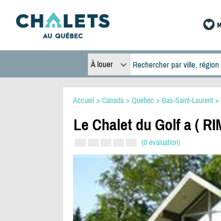
M
À louer
Accueil
>
Canada
>
Québec
>
Bas-Saint-Laurent
>
Le Chalet du Golf a ( R
(0 évaluation)