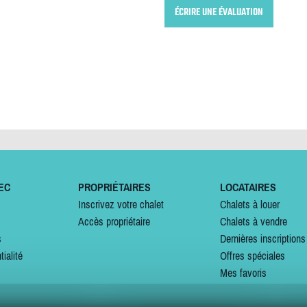
ÉCRIRE UNE ÉVALUATION
EC
PROPRIÉTAIRES
LOCATAIRES
Inscrivez votre chalet
Chalets à louer
Accès propriétaire
Chalets à vendre
s
Dernières inscriptions
tialité
Offres spéciales
Mes favoris