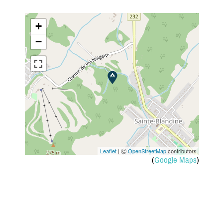
+
−
Leaflet
| Ⓒ
OpenStreetMap
contributors
(
Google Maps
)