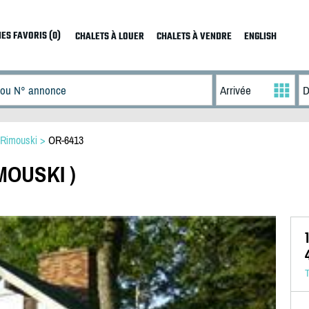
ES FAVORIS (0)
CHALETS À LOUER
CHALETS À VENDRE
ENGLISH
Rimouski
>
OR-6413
IMOUSKI )
T