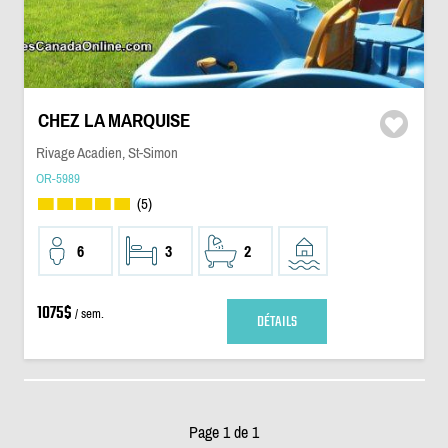
CHEZ LA MARQUISE
Rivage Acadien, St-Simon
OR-5989
(5)
6
3
2
1075$
/ sem.
DÉTAILS
Page 1 de 1