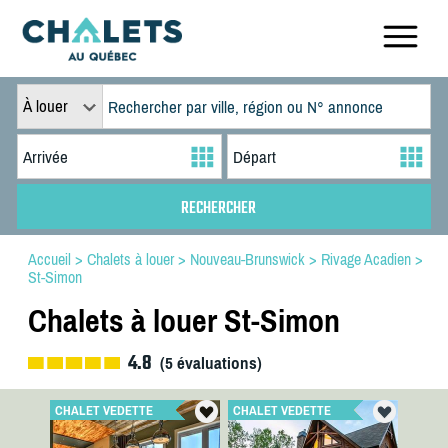
À louer
Accueil
>
Chalets à louer
>
Nouveau-Brunswick
>
Rivage Acadien
>
St-Simon
Chalets à louer St-Simon
4.8
(
5
évaluations)
CHALET VEDETTE
CHALET VEDETTE