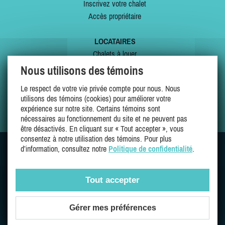
Inscrivez votre chalet
Accès propriétaire
LOCATAIRES
Chalets à louer
Chalets à vendre
Nous utilisons des témoins
Dernières inscriptions
Le respect de votre vie privée compte pour nous. Nous
Offres spéciales
utilisons des témoins (cookies) pour améliorer votre
Mes favoris
expérience sur notre site. Certains témoins sont
nécessaires au fonctionnement du site et ne peuvent pas
être désactivés. En cliquant sur « Tout accepter », vous
consentez à notre utilisation des témoins. Pour plus
d’information, consultez notre
Politique de confidentialité
.
SUIVEZ-NOUS SUR
Tout accepter
Gérer mes préférences
Une entreprise 100% québécoise et fière de l'être