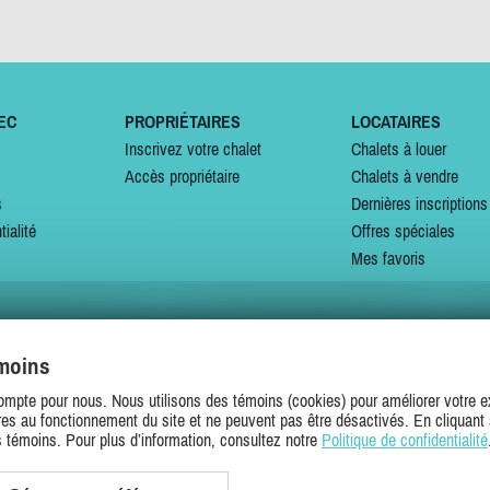
EC
PROPRIÉTAIRES
LOCATAIRES
Inscrivez votre chalet
Chalets à louer
Accès propriétaire
Chalets à vendre
s
Dernières inscriptions
tialité
Offres spéciales
Mes favoris
émoins
SUIVEZ-NOUS SUR
ompte pour nous. Nous utilisons des témoins (cookies) pour améliorer votre ex
es au fonctionnement du site et ne peuvent pas être désactivés. En cliquant 
s témoins. Pour plus d’information, consultez notre
Politique de confidentialité