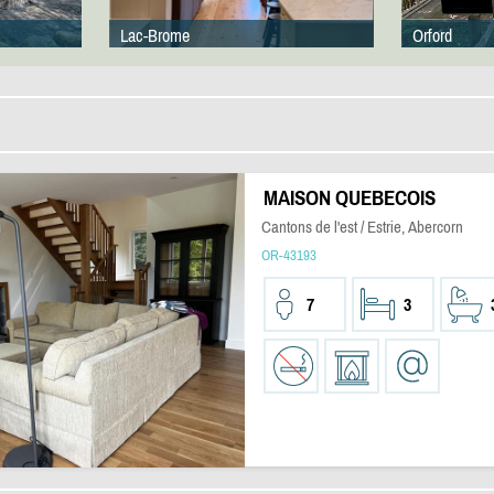
Lac-Brome
Orford
MAISON QUEBECOIS
Cantons de l'est / Estrie, Abercorn
OR-43193
7
3