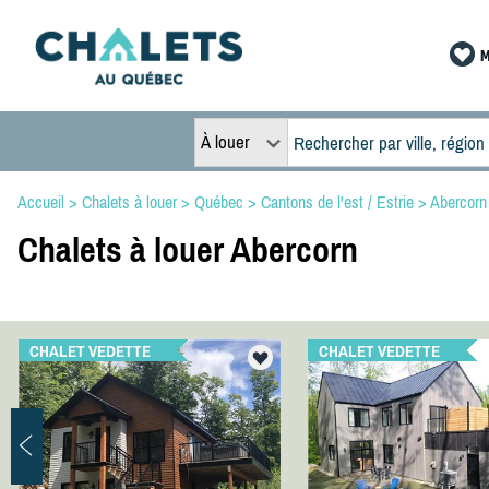
M
À louer
Accueil
>
Chalets à louer
>
Québec
>
Cantons de l'est / Estrie
>
Abercorn
Chalets à louer Abercorn
CHALET VEDETTE
CHALET VEDETTE