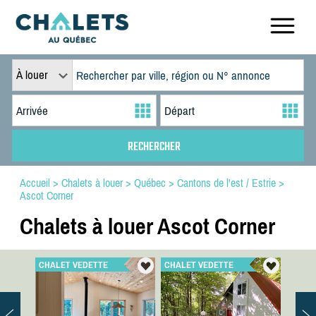
À louer
Accueil
>
Chalets à louer
>
Québec
>
Cantons de l'est / Estrie
>
Ascot Corner
Chalets à louer Ascot Corner
CHALET VEDETTE
CHALET VEDETTE