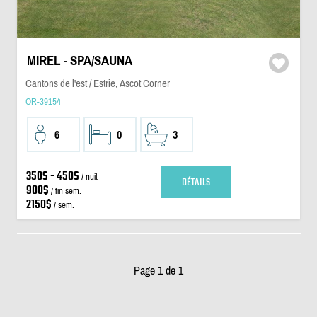
MIREL - SPA/SAUNA
Cantons de l'est / Estrie, Ascot Corner
OR-39154
6
0
3
350$ - 450$
/ nuit
DÉTAILS
900$
/ fin sem.
2150$
/ sem.
Page 1 de 1