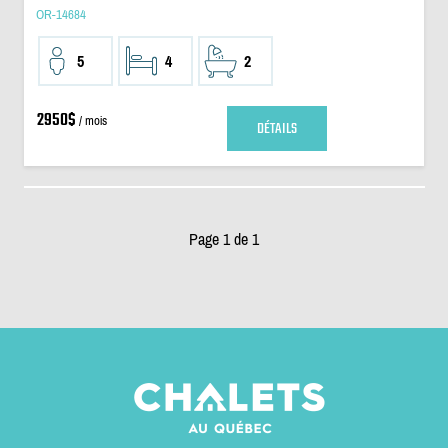
OR-14684
5
4
2
2950$
/ mois
DÉTAILS
Page 1 de 1