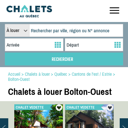
À louer
Accueil
>
Chalets à louer
>
Québec
>
Cantons de l'est / Estrie
>
Bolton-Ouest
Chalets à louer Bolton-Ouest
CHALET VEDETTE
CHALET VEDETTE