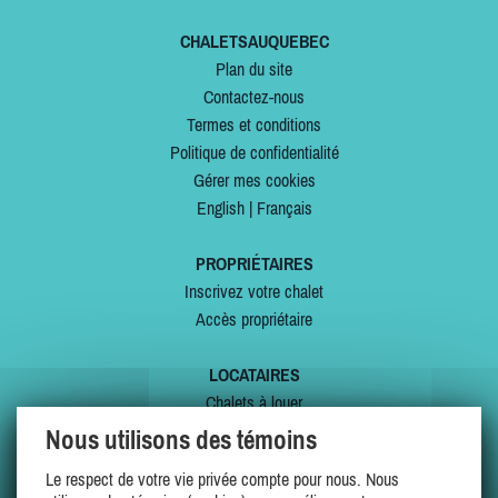
CHALETSAUQUEBEC
Plan du site
Contactez-nous
Termes et conditions
Politique de confidentialité
Gérer mes cookies
English
|
Français
PROPRIÉTAIRES
Inscrivez votre chalet
Accès propriétaire
LOCATAIRES
Chalets à louer
Chalets à vendre
Nous utilisons des témoins
Dernières inscriptions
Le respect de votre vie privée compte pour nous. Nous
Offres spéciales