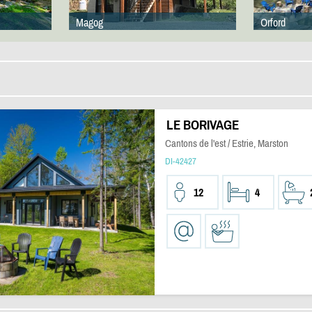
Magog
Orford
LE BORIVAGE
Cantons de l'est / Estrie, Marston
DI-42427
12
4