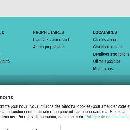
EC
PROPRIÉTAIRES
LOCATAIRES
Inscrivez votre chalet
Chalets à louer
Accès propriétaire
Chalets à vendre
s
Dernières inscriptions
tialité
Offres spéciales
Mes favoris
émoins
SUIVEZ-NOUS SUR
ompte pour nous. Nous utilisons des témoins (cookies) pour améliorer votre ex
es au fonctionnement du site et ne peuvent pas être désactivés. En cliquant 
s témoins. Pour plus d’information, consultez notre
Politique de confidentialité