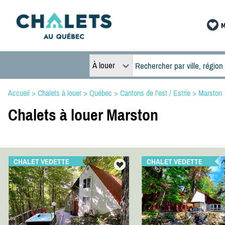
M
À louer
Accueil
>
Chalets à louer
>
Québec
>
Cantons de l'est / Estrie
>
Marston
Chalets à louer Marston
CHALET VEDETTE
CHALET VEDETTE