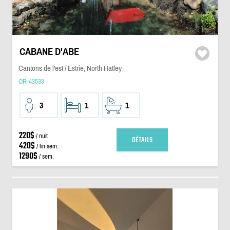
CABANE D'ABE
Cantons de l'est / Estrie, North Hatley
OR-43533
3
1
1
220$
/ nuit
DÉTAILS
420$
/ fin sem.
1290$
/ sem.