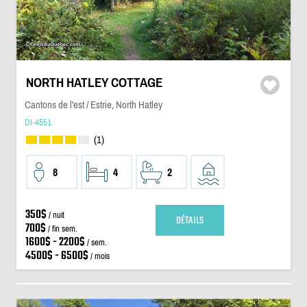
NORTH HATLEY COTTAGE
Cantons de l'est / Estrie, North Hatley
DI-4551
(1)
8
4
2
350$
/ nuit
DÉTAILS
700$
/ fin sem.
1600$ - 2200$
/ sem.
4500$ - 6500$
/ mois