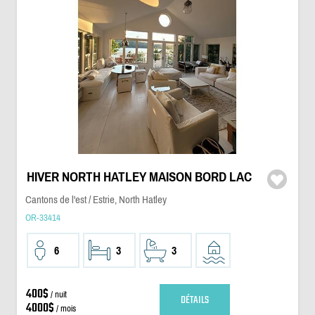
HIVER NORTH HATLEY MAISON BORD LAC
Cantons de l'est / Estrie, North Hatley
OR-33414
6
3
3
400$
/ nuit
DÉTAILS
4000$
/ mois