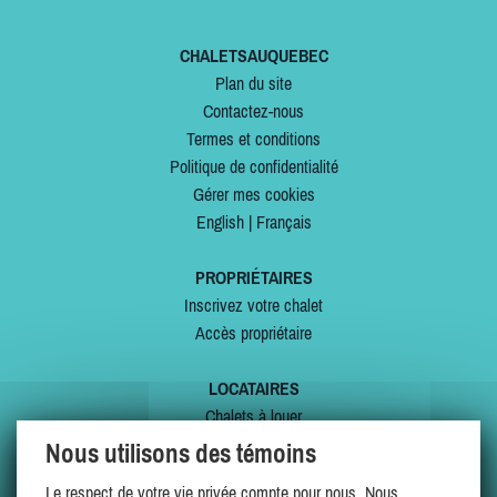
CHALETSAUQUEBEC
Plan du site
Contactez-nous
Termes et conditions
Politique de confidentialité
Gérer mes cookies
English
|
Français
PROPRIÉTAIRES
Inscrivez votre chalet
Accès propriétaire
LOCATAIRES
Chalets à louer
Chalets à vendre
Nous utilisons des témoins
Dernières inscriptions
Le respect de votre vie privée compte pour nous. Nous