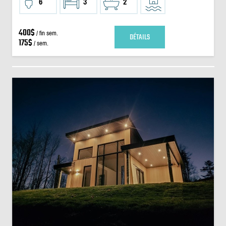
6
3
2
400$
/ fin sem.
DÉTAILS
175$
/ sem.