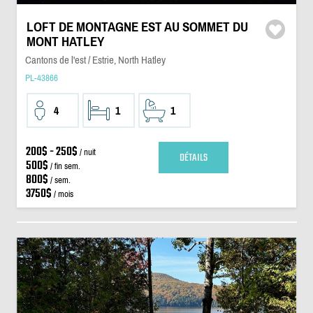
LOFT DE MONTAGNE EST AU SOMMET DU
MONT HATLEY
Cantons de l'est / Estrie, North Hatley
PL-43866
4
1
1
200$ - 250$
/ nuit
DÉTAILS
500$
/ fin sem.
800$
/ sem.
3750$
/ mois