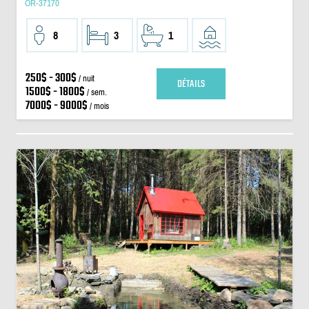
OR-37170
8
3
1
250$ - 300$
/ nuit
DÉTAILS
1500$ - 1800$
/ sem.
7000$ - 9000$
/ mois