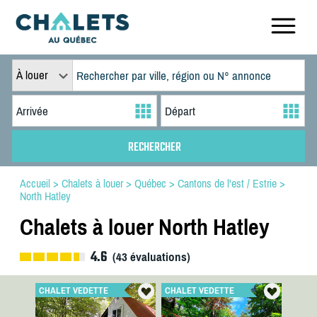
À louer
Accueil
>
Chalets à louer
>
Québec
>
Cantons de l'est / Estrie
>
North Hatley
Chalets à louer North Hatley
4.6
(
43
évaluations)
CHALET VEDETTE
CHALET VEDETTE