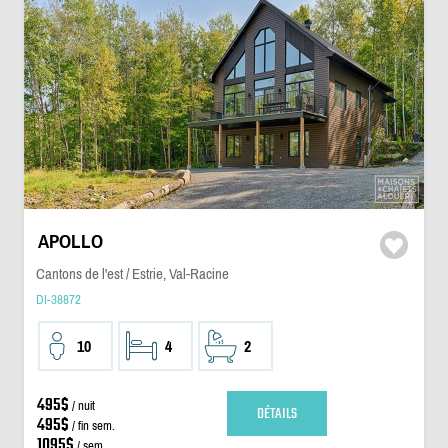
APOLLO
Cantons de l'est / Estrie, Val-Racine
DI-38872
10
4
2
495$
/ nuit
DÉTAILS
495$
/ fin sem.
1095$
/ sem.