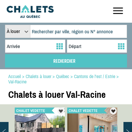
À louer
Accueil
>
Chalets à louer
>
Québec
>
Cantons de l'est / Estrie
>
Val-Racine
Chalets à louer Val-Racine
CHALET VEDETTE
CHALET VEDETTE