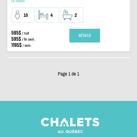
DI-38885
10
4
2
595$
/ nuit
DÉTAILS
595$
/ fin sem.
1195$
/ sem.
Page 1 de 1