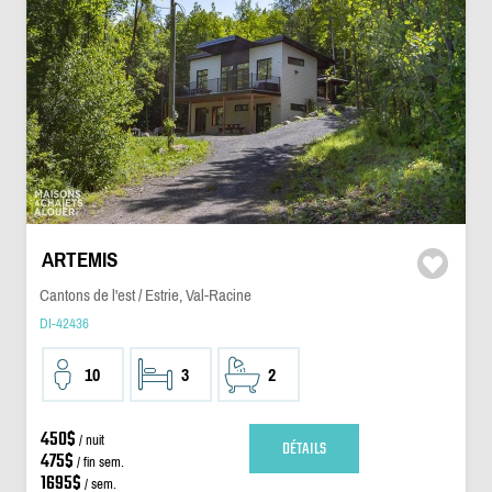
ARTEMIS
Cantons de l'est / Estrie, Val-Racine
DI-42436
10
3
2
450$
/ nuit
DÉTAILS
475$
/ fin sem.
1695$
/ sem.