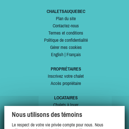
CHALETSAUQUEBEC
Plan du site
Contactez-nous
Termes et conditions
Politique de confidentialité
Gérer mes cookies
English
|
Français
PROPRIÉTAIRES
Inscrivez votre chalet
Accès propriétaire
LOCATAIRES
Chalets à louer
Chalets à vendre
Nous utilisons des témoins
Dernières inscriptions
Le respect de votre vie privée compte pour nous. Nous
Offres spéciales