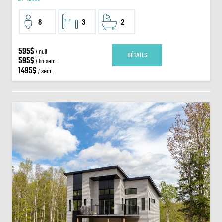
8
3
2
595$
/ nuit
DÉTAILS
595$
/ fin sem.
1495$
/ sem.