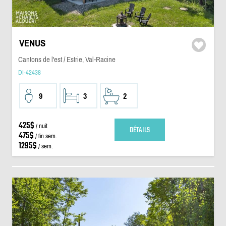
VENUS
Cantons de l'est / Estrie, Val-Racine
DI-42438
9
3
2
425$
/ nuit
DÉTAILS
475$
/ fin sem.
1295$
/ sem.