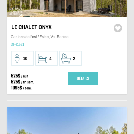
LE CHALET ONYX
Cantons de l'est / Estrie, Val-Racine
DI-41521
10
4
2
525$
/ nuit
DÉTAILS
525$
/ fin sem.
1095$
/ sem.