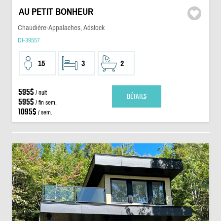
AU PETIT BONHEUR
Chaudière-Appalaches, Adstock
DI-39557
15
3
2
595$
/ nuit
DÉTAILS
595$
/ fin sem.
1095$
/ sem.