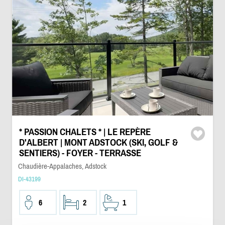
* PASSION CHALETS * | LE REPÈRE
D'ALBERT | MONT ADSTOCK (SKI, GOLF &
SENTIERS) - FOYER - TERRASSE
Chaudière-Appalaches, Adstock
DI-43199
6
2
1