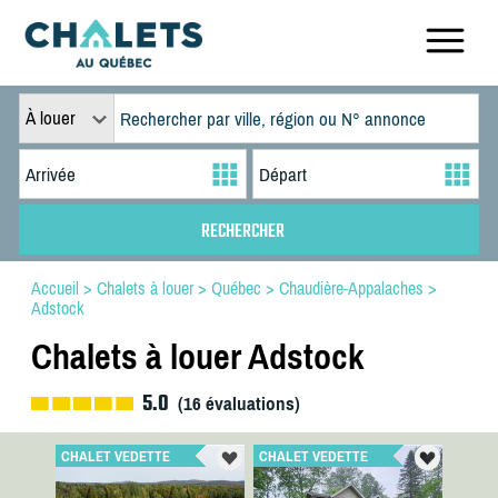
À louer
Accueil
>
Chalets à louer
>
Québec
>
Chaudière-Appalaches
>
Adstock
Chalets à louer Adstock
5.0
(
16
évaluations)
CHALET VEDETTE
CHALET VEDETTE