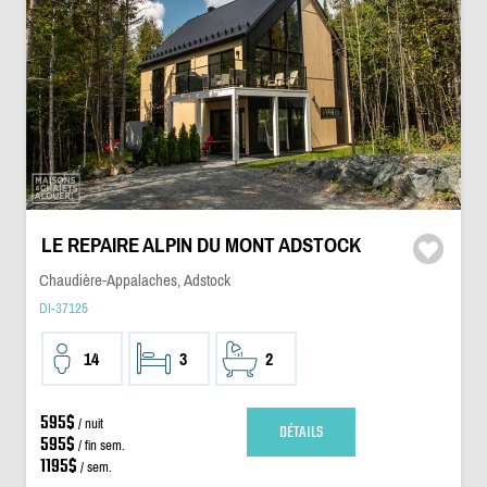
LE REPAIRE ALPIN DU MONT ADSTOCK
Chaudière-Appalaches, Adstock
DI-37125
14
3
2
595$
/ nuit
DÉTAILS
595$
/ fin sem.
1195$
/ sem.