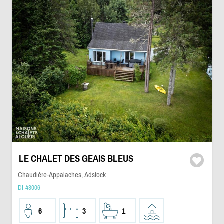
LE CHALET DES GEAIS BLEUS
Chaudière-Appalaches, Adstock
DI-43006
6
3
1