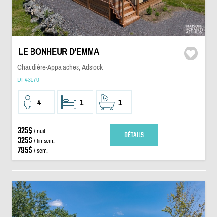
LE BONHEUR D'EMMA
Chaudière-Appalaches, Adstock
DI-43170
4
1
1
325$
/ nuit
DÉTAILS
325$
/ fin sem.
795$
/ sem.