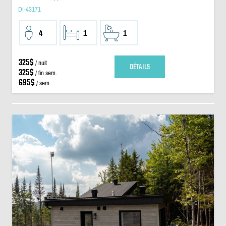
DI-43171
4
1
1
325$
/ nuit
DÉTAILS
325$
/ fin sem.
695$
/ sem.