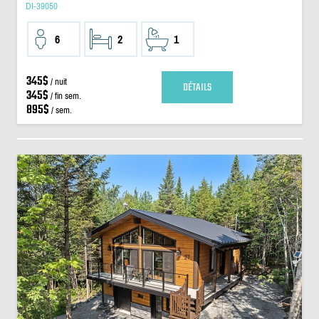
DI-39050
6
2
1
345$
/ nuit
DÉTAILS
345$
/ fin sem.
895$
/ sem.