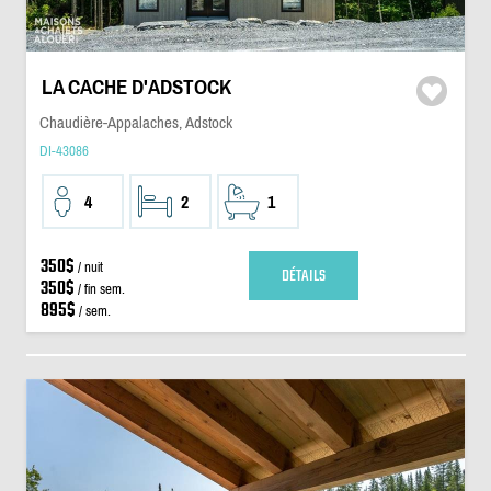
LA CACHE D'ADSTOCK
Chaudière-Appalaches, Adstock
DI-43086
4
2
1
350$
/ nuit
DÉTAILS
350$
/ fin sem.
895$
/ sem.