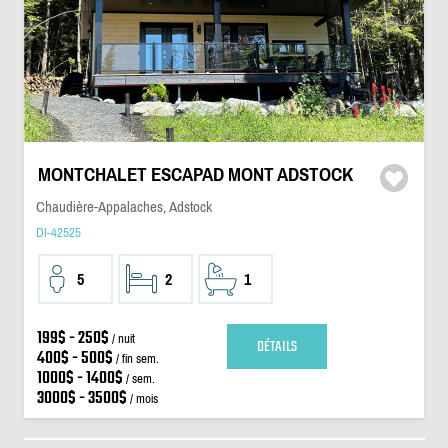
MONTCHALET ESCAPAD MONT ADSTOCK
Chaudière-Appalaches, Adstock
DI-42525
5
2
1
199$ - 250$
/ nuit
DÉTAILS
400$ - 500$
/ fin sem.
1000$ - 1400$
/ sem.
3000$ - 3500$
/ mois