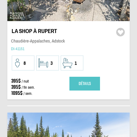
LA SHOP À RUPERT
Chaudière-Appalaches, Adstock
DI-41151
8
3
1
395$
/ nuit
DÉTAILS
395$
/ fin sem.
1095$
/ sem.