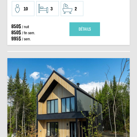
10
3
2
850$
/ nuit
DÉTAILS
850$
/ fin sem.
995$
/ sem.