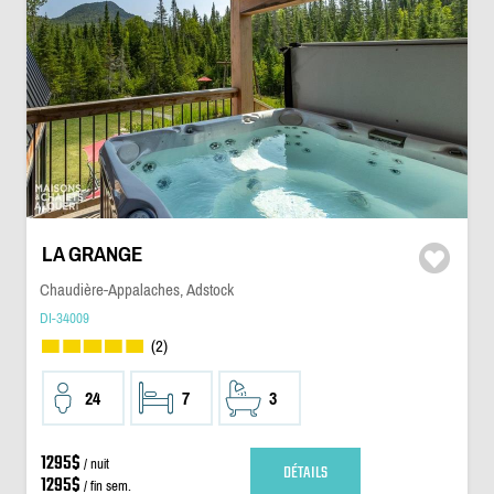
LA GRANGE
Chaudière-Appalaches, Adstock
DI-34009
(2)
24
7
3
1295$
/ nuit
DÉTAILS
1295$
/ fin sem.