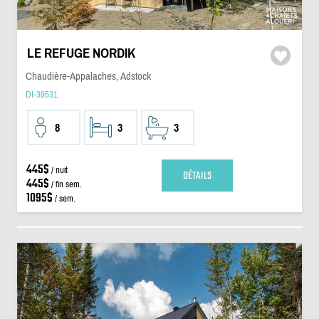
LE REFUGE NORDIK
Chaudière-Appalaches, Adstock
DI-39531
8
3
3
445$
/ nuit
DÉTAILS
445$
/ fin sem.
1095$
/ sem.