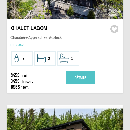
CHALET LAGOM
Chaudière-Appalaches, Adstock
DI-39382
7
2
1
345$
/ nuit
DÉTAILS
345$
/ fin sem.
895$
/ sem.