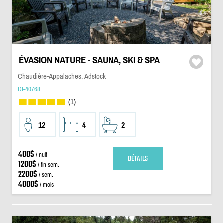
ÉVASION NATURE - SAUNA, SKI & SPA
Chaudière-Appalaches, Adstock
DI-40768
(1)
12
4
2
400$
/ nuit
DÉTAILS
1200$
/ fin sem.
2200$
/ sem.
4000$
/ mois