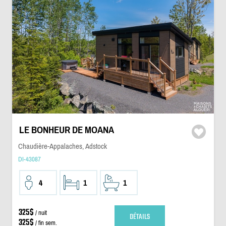
LE BONHEUR DE MOANA
Chaudière-Appalaches, Adstock
DI-43087
4
1
1
325$
/ nuit
DÉTAILS
325$
/ fin sem.