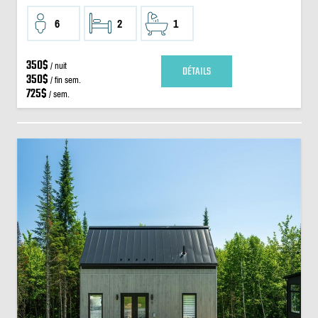
6
2
1
350$
/ nuit
DÉTAILS
350$
/ fin sem.
725$
/ sem.