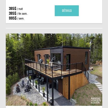
395$
/ nuit
DÉTAILS
395$
/ fin sem.
995$
/ sem.