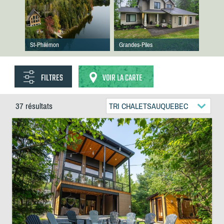
St-Philémon
Grandes-Piles
FILTRES
VOIR LA CARTE
37 résultats
TRI CHALETSAUQUEBEC