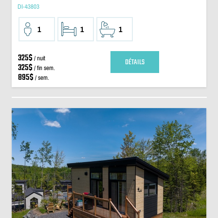
DI-43803
1
1
1
325$
/ nuit
DÉTAILS
325$
/ fin sem.
895$
/ sem.