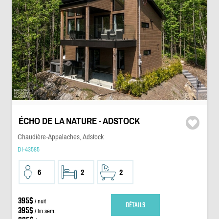
ÉCHO DE LA NATURE - ADSTOCK
Chaudière-Appalaches, Adstock
DI-43585
6
2
2
395$
/ nuit
DÉTAILS
395$
/ fin sem.