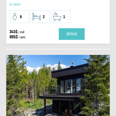
DI-39507
8
2
1
345$
/ nuit
DÉTAILS
895$
/ sem.