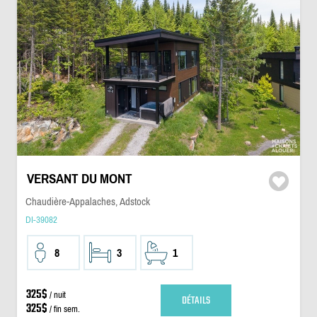
VERSANT DU MONT
Chaudière-Appalaches, Adstock
DI-39082
8
3
1
325$
/ nuit
DÉTAILS
325$
/ fin sem.