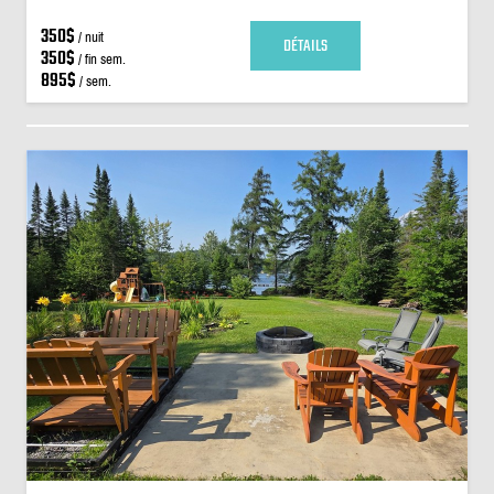
350$
/ nuit
DÉTAILS
350$
/ fin sem.
895$
/ sem.