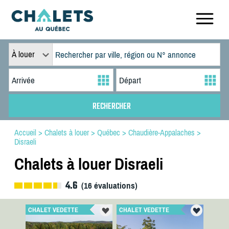
À louer
Accueil
>
Chalets à louer
>
Québec
>
Chaudière-Appalaches
>
Disraeli
Chalets à louer Disraeli
4.6
(
16
évaluations)
CHALET VEDETTE
CHALET VEDETTE