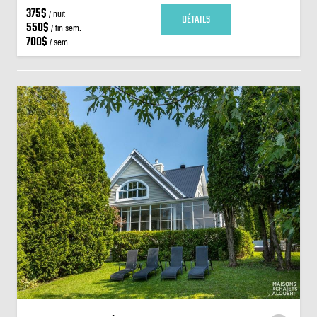
375$
/ nuit
DÉTAILS
550$
/ fin sem.
700$
/ sem.