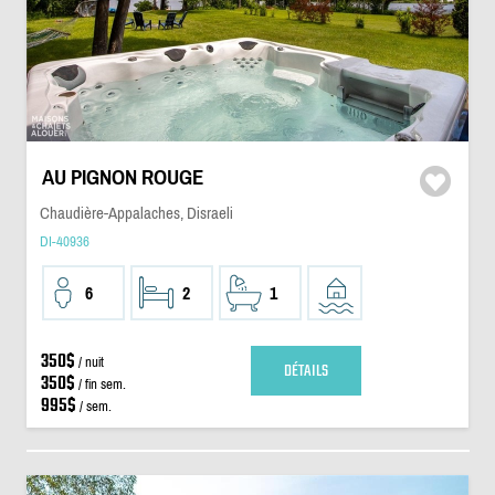
AU PIGNON ROUGE
Chaudière-Appalaches, Disraeli
DI-40936
6
2
1
350$
/ nuit
DÉTAILS
350$
/ fin sem.
995$
/ sem.