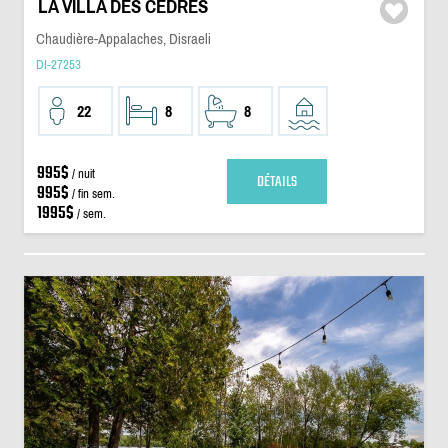
LA VILLA DES CÈDRES
Chaudière-Appalaches, Disraeli
DI-27253
22
8
8
995$
/ nuit
DÉTAILS
995$
/ fin sem.
1995$
/ sem.