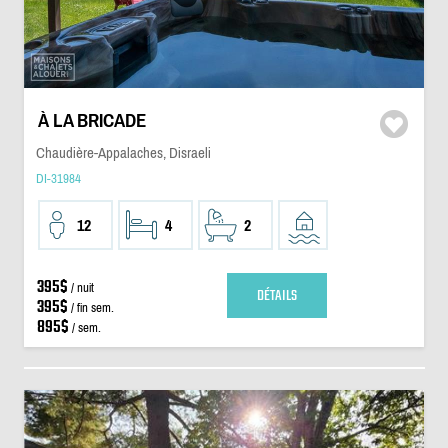
À LA BRICADE
Chaudière-Appalaches, Disraeli
DI-31984
12
4
2
395$
/ nuit
DÉTAILS
395$
/ fin sem.
895$
/ sem.