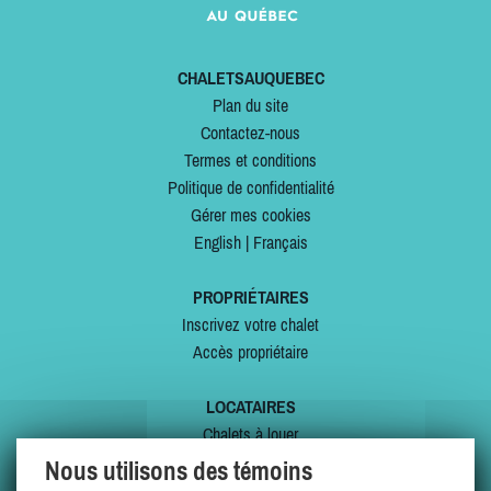
CHALETSAUQUEBEC
Plan du site
Contactez-nous
Termes et conditions
Politique de confidentialité
Gérer mes cookies
English
|
Français
PROPRIÉTAIRES
Inscrivez votre chalet
Accès propriétaire
LOCATAIRES
Chalets à louer
Chalets à vendre
Nous utilisons des témoins
Dernières inscriptions