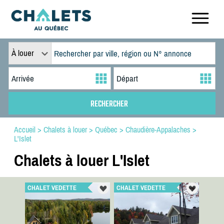
À louer
Accueil
>
Chalets à louer
>
Québec
>
Chaudière-Appalaches
>
L'Islet
Chalets à louer L'Islet
CHALET VEDETTE
CHALET VEDETTE