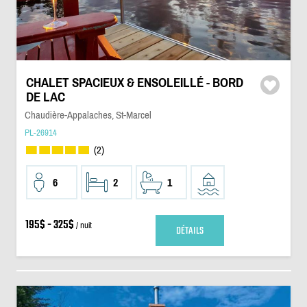
CHALET SPACIEUX & ENSOLEILLÉ - BORD
DE LAC
Chaudière-Appalaches, St-Marcel
PL-26914
(2)
6
2
1
195$ - 325$
/ nuit
DÉTAILS