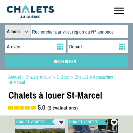
À louer
Accueil
>
Chalets à louer
>
Québec
>
Chaudière-Appalaches
>
St-Marcel
Chalets à louer St-Marcel
5.0
(
2
évaluations)
CHALET VEDETTE
CHALET VEDETTE