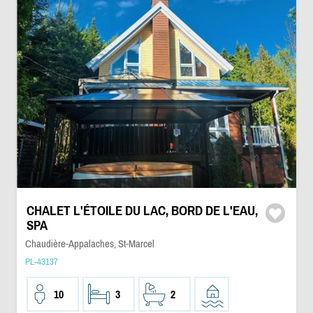
CHALET L'ÉTOILE DU LAC, BORD DE L'EAU,
SPA
Chaudière-Appalaches, St-Marcel
PL-43137
10
3
2