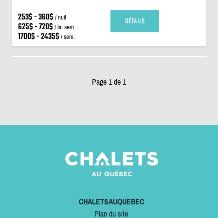
253$ - 360$
/ nuit
DÉTAILS
625$ - 720$
/ fin sem.
1700$ - 2435$
/ sem.
Page 1 de 1
CHALETSAUQUEBEC
Plan du site