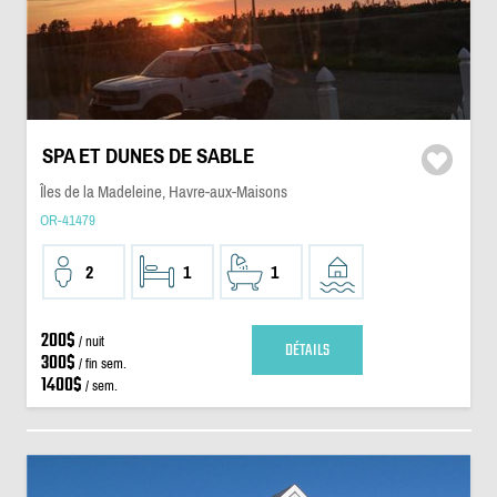
SPA ET DUNES DE SABLE
Îles de la Madeleine, Havre-aux-Maisons
OR-41479
2
1
1
200$
/ nuit
DÉTAILS
300$
/ fin sem.
1400$
/ sem.