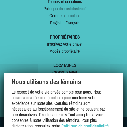
Termes et conditions
Politique de confidentialité
Gérer mes cookies
English
|
Français
PROPRIÉTAIRES
Inscrivez votre chalet
Accès propriétaire
LOCATAIRES
Chalets à louer
Chalets à vendre
Nous utilisons des témoins
Dernières inscriptions
Le respect de votre vie privée compte pour nous. Nous
Offres spéciales
utilisons des témoins (cookies) pour améliorer votre
Mes favoris
expérience sur notre site. Certains témoins sont
nécessaires au fonctionnement du site et ne peuvent pas
être désactivés. En cliquant sur « Tout accepter », vous
consentez à notre utilisation des témoins. Pour plus
d’information, consultez notre
Politique de confidentialité
.