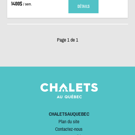
1400$
/ sem.
DÉTAILS
Page 1 de 1
CHALETSAUQUEBEC
Plan du site
Contactez-nous