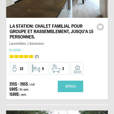
LA STATION: CHALET FAMILIAL POUR
GROUPE ET RASSEMBLEMENT, JUSQU'A 15
PERSONNES.
Laurentides, L'Ascension
DI-25290
(7)
15
5
3
225$ - 295$
/ nuit
DÉTAILS
590$
/ fin sem.
1500$
/ sem.