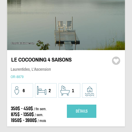
LE COCOONING 4 SAISONS
Laurentides, L'Ascension
OR-8879
6
2
1
350$ - 450$
/ fin sem.
DÉTAILS
875$ - 1350$
/ sem.
1950$ - 3900$
/ mois