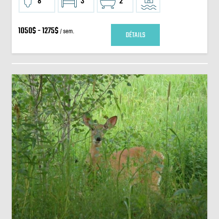
8
3
2
1050$ - 1275$
/ sem.
DÉTAILS