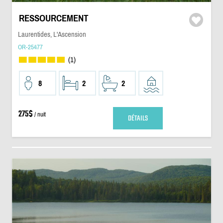
RESSOURCEMENT
Laurentides, L'Ascension
OR-25477
(1)
8
2
2
275$
/ nuit
DÉTAILS