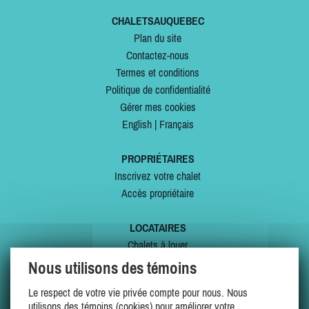
CHALETSAUQUEBEC
Plan du site
Contactez-nous
Termes et conditions
Politique de confidentialité
Gérer mes cookies
English
|
Français
PROPRIÉTAIRES
Inscrivez votre chalet
Accès propriétaire
LOCATAIRES
Chalets à louer
Chalets à vendre
Nous utilisons des témoins
Dernières inscriptions
Le respect de votre vie privée compte pour nous. Nous
Offres spéciales
utilisons des témoins (cookies) pour améliorer votre