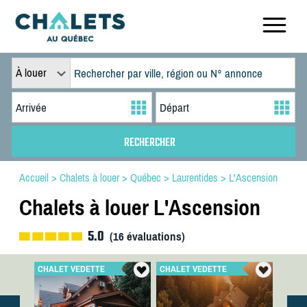
À louer
Accueil
>
Chalets à louer
>
Québec
>
Laurentides
>
L'Ascension
Chalets à louer L'Ascension
5.0
(
16
évaluations)
CHALET VEDETTE
CHALET VEDETTE