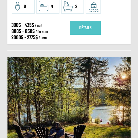
8
4
2
300$ - 425$
/ nuit
DÉTAILS
800$ - 850$
/ fin sem.
2000$ - 2775$
/ sem.