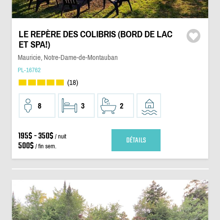
LE REPÈRE DES COLIBRIS (BORD DE LAC
ET SPA!)
Mauricie, Notre-Dame-de-Montauban
PL-16762
(18)
8
3
2
195$ - 350$
/ nuit
DÉTAILS
500$
/ fin sem.