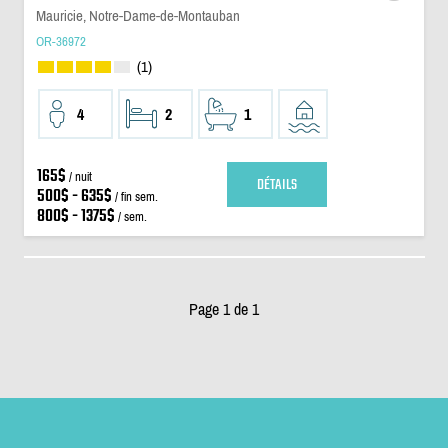
Mauricie, Notre-Dame-de-Montauban
OR-36972
(1)
4
2
1
165$
/ nuit
DÉTAILS
500$ - 635$
/ fin sem.
800$ - 1375$
/ sem.
Page 1 de 1