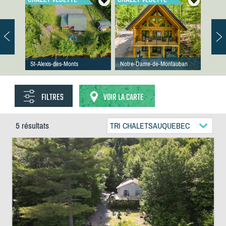
St-Alexis-des-Monts
Notre-Dame-de-Montauban
FILTRES
VOIR LA CARTE
5 résultats
TRI CHALETSAUQUEBEC