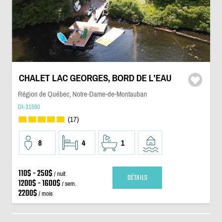
CHALET LAC GEORGES, BORD DE L'EAU
Région de Québec, Notre-Dame-de-Montauban
DI-31590
(17)
8
4
1
110$ - 250$
/ nuit
DÉTAILS
1200$ - 1600$
/ sem.
2200$
/ mois