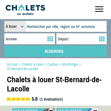
À louer
Accueil
>
Chalets à louer
>
Québec
>
Montérégie
>
St-Bernard-de-Lacolle
Chalets à louer St-Bernard-de-
Lacolle
5.0
(
1
évaluation)
CHALET VEDETTE
CHALET VEDETTE