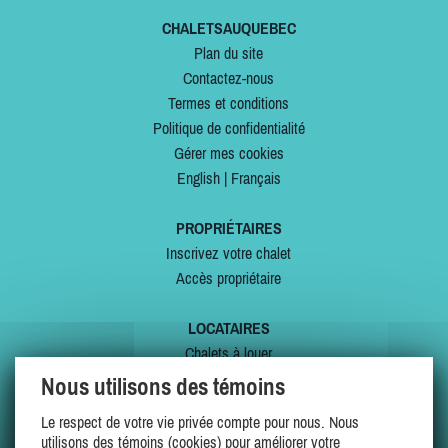
CHALETSAUQUEBEC
Plan du site
Contactez-nous
Termes et conditions
Politique de confidentialité
Gérer mes cookies
English
|
Français
PROPRIÉTAIRES
Inscrivez votre chalet
Accès propriétaire
LOCATAIRES
Chalets à louer
Chalets à vendre
Nous utilisons des témoins
Dernières inscriptions
Le respect de votre vie privée compte pour nous. Nous
Offres spéciales
utilisons des témoins (cookies) pour améliorer votre