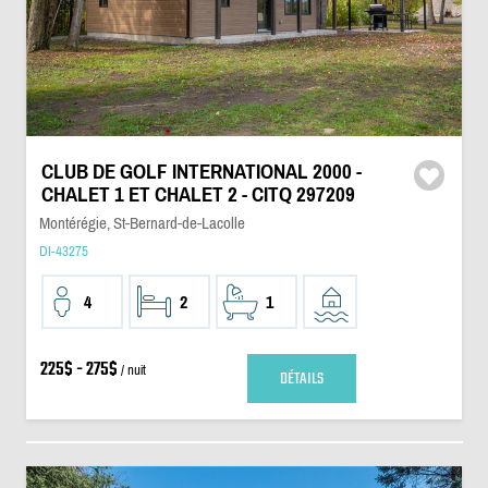
CLUB DE GOLF INTERNATIONAL 2000 -
CHALET 1 ET CHALET 2 - CITQ 297209
Montérégie, St-Bernard-de-Lacolle
DI-43275
4
2
1
225$ - 275$
/ nuit
DÉTAILS