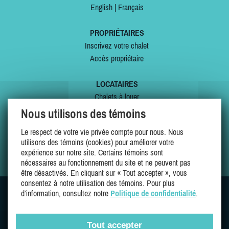
English
|
Français
PROPRIÉTAIRES
Inscrivez votre chalet
Accès propriétaire
LOCATAIRES
Chalets à louer
Chalets à vendre
Nous utilisons des témoins
Dernières inscriptions
Le respect de votre vie privée compte pour nous. Nous
Offres spéciales
utilisons des témoins (cookies) pour améliorer votre
Mes favoris
expérience sur notre site. Certains témoins sont
nécessaires au fonctionnement du site et ne peuvent pas
être désactivés. En cliquant sur « Tout accepter », vous
consentez à notre utilisation des témoins. Pour plus
d’information, consultez notre
Politique de confidentialité
.
SUIVEZ-NOUS SUR
Tout accepter