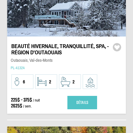
BEAUTÉ HIVERNALE, TRANQUILLITÉ, SPA, -
RÉGION D'OUTAOUAIS
Outaouais, Val-des-Monts
PL-41324
6
2
2
225$ - 375$
/ nuit
DÉTAILS
2625$
/ sem.