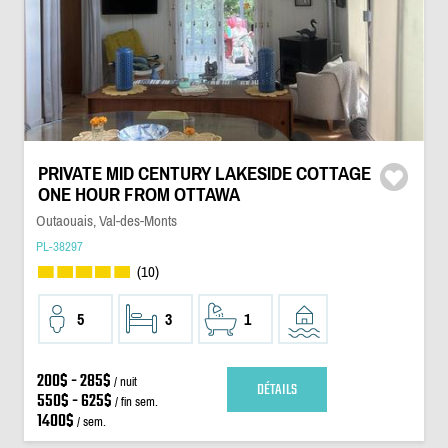
PRIVATE MID CENTURY LAKESIDE COTTAGE
ONE HOUR FROM OTTAWA
Outaouais, Val-des-Monts
PL-38297
(10)
5
3
1
200$ - 285$
/ nuit
DÉTAILS
550$ - 625$
/ fin sem.
1400$
/ sem.