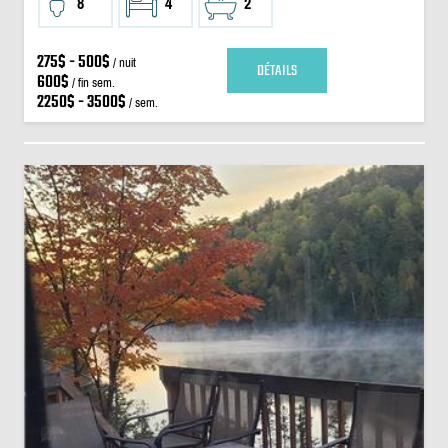
8
4
2
275$ - 500$
/ nuit
DÉTAILS
600$
/ fin sem.
2250$ - 3500$
/ sem.