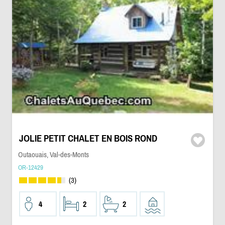
JOLIE PETIT CHALET EN BOIS ROND
Outaouais, Val-des-Monts
OR-12429
(3)
4
2
2