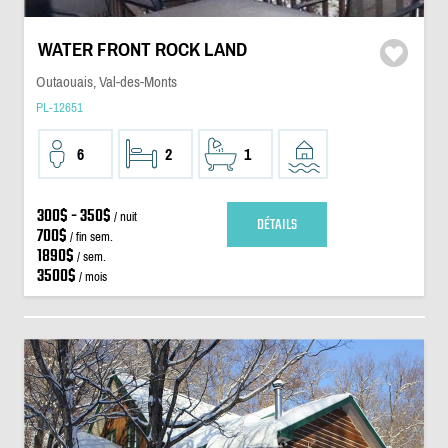
WATER FRONT ROCK LAND
Outaouais, Val-des-Monts
PL-12651
6
2
1
300$ - 350$
/ nuit
DÉTAILS
700$
/ fin sem.
1890$
/ sem.
3500$
/ mois