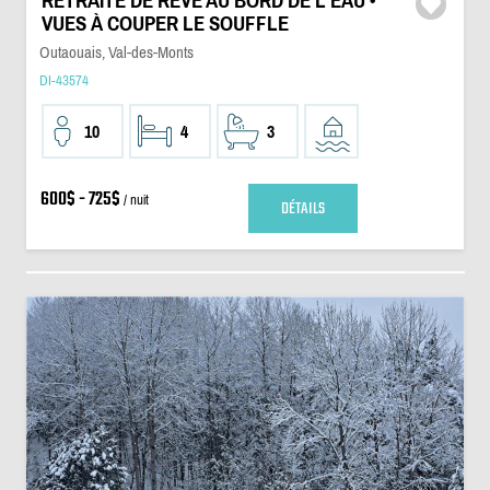
RETRAITE DE RÊVE AU BORD DE L'EAU •
VUES À COUPER LE SOUFFLE
Outaouais, Val-des-Monts
DI-43574
10
4
3
600$ - 725$
/ nuit
DÉTAILS