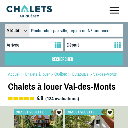
À louer
Accueil
>
Chalets à louer
>
Québec
>
Outaouais
>
Val-des-Monts
Chalets à louer Val-des-Monts
4.9
(
134
évaluations)
CHALET VEDETTE
CHALET VEDETTE