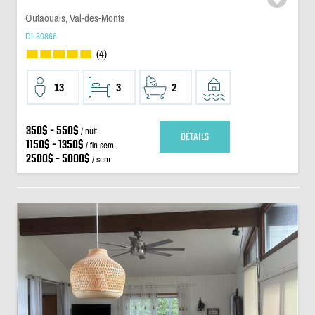
Outaouais, Val-des-Monts
DI-30866
(4)
13
3
2
350$ - 550$
/ nuit
DÉTAILS
1150$ - 1350$
/ fin sem.
2500$ - 5000$
/ sem.