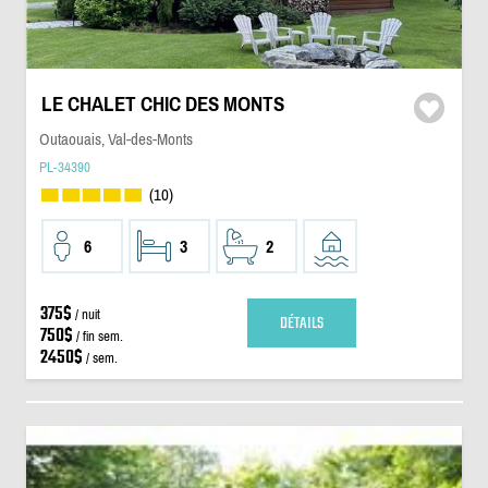
LE CHALET CHIC DES MONTS
Outaouais, Val-des-Monts
PL-34390
(10)
6
3
2
375$
/ nuit
DÉTAILS
750$
/ fin sem.
2450$
/ sem.