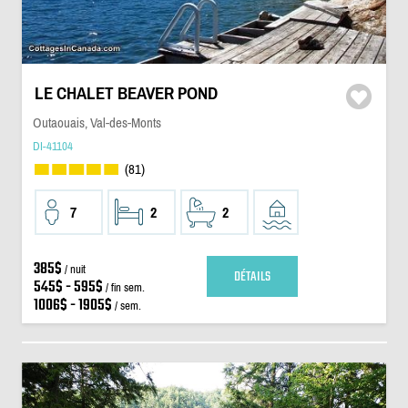
LE CHALET BEAVER POND
Outaouais, Val-des-Monts
DI-41104
(81)
7
2
2
385$
/ nuit
DÉTAILS
545$ - 595$
/ fin sem.
1006$ - 1905$
/ sem.