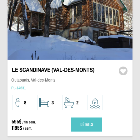
LE SCANDINAVE (VAL-DES-MONTS)
Outaouais, Val-des-Monts
PL-14631
8
3
2
595$
/ fin sem.
DÉTAILS
1195$
/ sem.