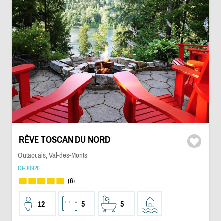
RÊVE TOSCAN DU NORD
Outaouais, Val-des-Monts
DI-30928
(6)
12
5
5