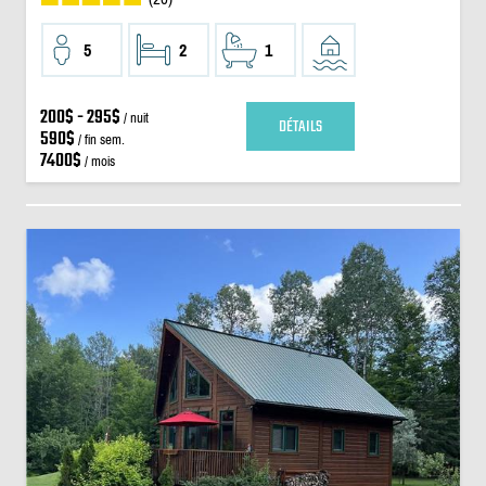
5
2
1
200$ - 295$
/ nuit
DÉTAILS
590$
/ fin sem.
7400$
/ mois