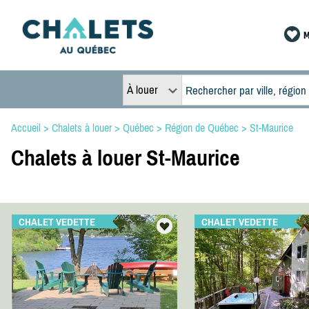
M
À louer
Accueil
>
Chalets à louer
>
Québec
>
Région de Québec
>
St-Maurice
Chalets à louer St-Maurice
CHALET VEDETTE
CHALET VEDETTE