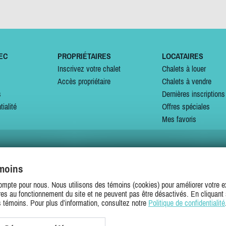
EC
PROPRIÉTAIRES
LOCATAIRES
Inscrivez votre chalet
Chalets à louer
Accès propriétaire
Chalets à vendre
s
Dernières inscriptions
tialité
Offres spéciales
Mes favoris
émoins
SUIVEZ-NOUS SUR
ompte pour nous. Nous utilisons des témoins (cookies) pour améliorer votre ex
es au fonctionnement du site et ne peuvent pas être désactivés. En cliquant 
s témoins. Pour plus d’information, consultez notre
Politique de confidentialité