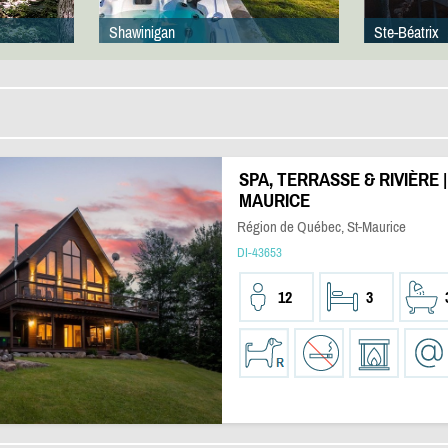
Shawinigan
Ste-Béatrix
SPA, TERRASSE & RIVIÈRE 
MAURICE
Région de Québec, St-Maurice
DI-43653
12
3